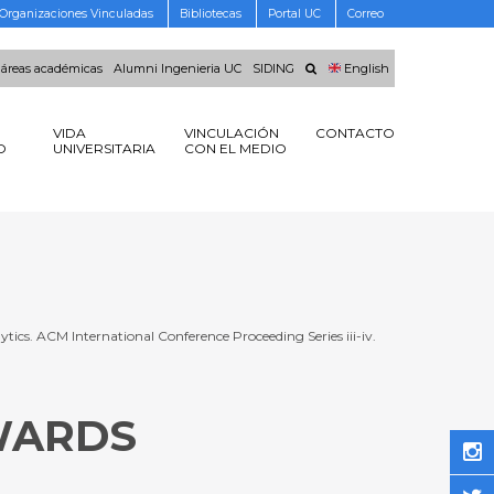
Organizaciones Vinculadas
Bibliotecas
Portal UC
Correo
 áreas académicas
Alumni Ingenieria UC
SIDING
English
VIDA
VINCULACIÓN
CONTACTO
O
UNIVERSITARIA
CON EL MEDIO
tics. ACM International Conference Proceeding Series iii-iv.
WARDS