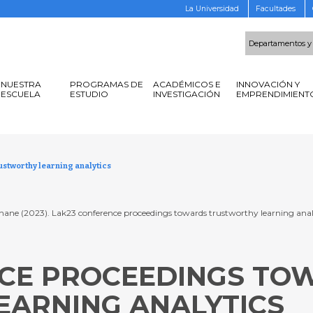
La Universidad
Facultades
Departamentos y
NUESTRA
PROGRAMAS DE
ACADÉMICOS E
INNOVACIÓN Y
ESCUELA
ESTUDIO
INVESTIGACIÓN
EMPRENDIMIENT
stworthy learning analytics
 Shane (2023). Lak23 conference proceedings towards trustworthy learning analy
NCE PROCEEDINGS TO
ARNING ANALYTICS