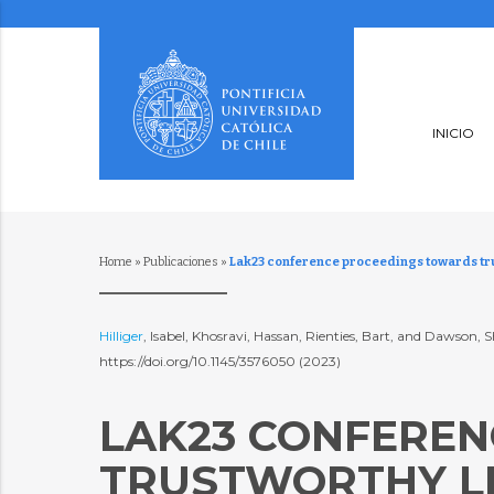
INICIO
Home
»
Publicaciones
»
Lak23 conference proceedings towards tru
Hilliger
, Isabel, Khosravi, Hassan, Rienties, Bart, and Dawson,
https://doi.org/10.1145/3576050 (2023)
LAK23 CONFERE
TRUSTWORTHY LE