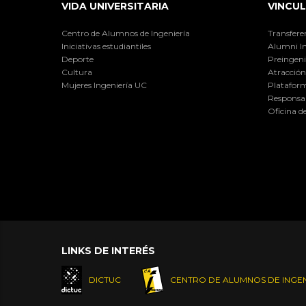
VIDA UNIVERSITARIA
VINCUL
Centro de Alumnos de Ingeniería
Transfere
Iniciativas estudiantiles
Alumni I
Deporte
Preingeni
Cultura
Atracción 
Mujeres Ingeniería UC
Plataform
Responsab
Oficina d
LINKS DE INTERÉS
DICTUC
CENTRO DE ALUMNOS DE INGEN