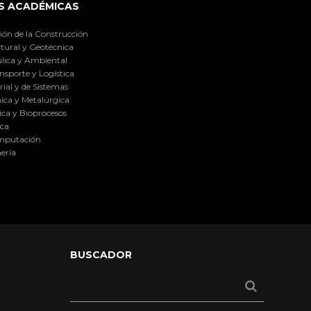
S ACADÉMICAS
ión de la Construcción
tural y Geotécnica
lica y Ambiental
nsporte y Logística
ial y de Sistemas
ica y Metalúrgica
ca y Bioprocesos
ica
omputación
ería
BUSCADOR