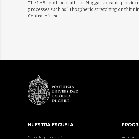
The LAB depth beneath the Hoggar volcanic province a
processes such as lithospheric stretching or thinnin
Central Africa.
NUESTRA ESCUELA
PROGR
Sobre Ingeniería UC
Admisión