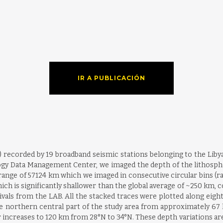
IR A PUBLICACIÓN
Fs) recorded by 19 broadband seismic stations belonging to the Li
logy Data Management Center, we imaged the depth of the lithosp
ange of 57124 km which we imaged in consecutive circular bins (ra
hich is significantly shallower than the global average of ~250 km
ivals from the LAB. All the stacked traces were plotted along eight
he northern central part of the study area from approximately 67
 increases to 120 km from 28°N to 34°N. These depth variations are