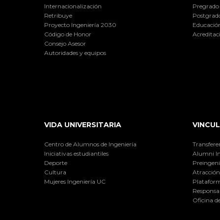
Internacionalización
Pregrado
Retribuye
Postgrad
Proyecto Ingeniería 2030
Educación
Código de Honor
Acreditac
Consejo Asesor
Autoridades y equipos
VIDA UNIVERSITARIA
VINCUL
Centro de Alumnos de Ingeniería
Transfere
Iniciativas estudiantiles
Alumni I
Deporte
Preingeni
Cultura
Atracción 
Mujeres Ingeniería UC
Plataform
Responsab
Oficina d