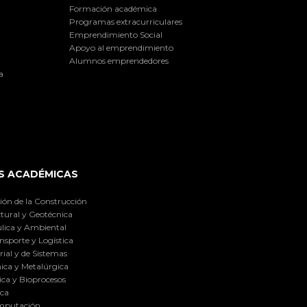
Formación académica
Programas extracurriculares
Emprendimiento Social
Apoyo al emprendimiento
Alumnos emprendedores
a
S ACADÉMICAS
ión de la Construcción
tural y Geotécnica
lica y Ambiental
nsporte y Logística
ial y de Sistemas
ica y Metalúrgica
ca y Bioprocesos
ica
omputación