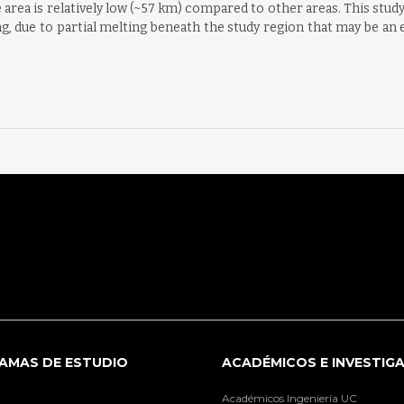
rea is relatively low (~57 km) compared to other areas. This stud
g, due to partial melting beneath the study region that may be an 
AMAS DE ESTUDIO
ACADÉMICOS E INVESTIG
Académicos Ingeniería UC