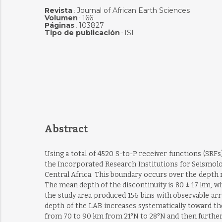
Revista
Journal of African Earth Sciences
:
Volumen
166
:
Páginas
103827
:
Tipo de publicación
ISI
:
Abstract
Using a total of 4520 S-to-P receiver functions (SR
the Incorporated Research Institutions for Seismo
Central Africa. This boundary occurs over the depth r
The mean depth of the discontinuity is 80 ± 17 km, w
the study area produced 156 bins with observable arr
depth of the LAB increases systematically toward t
from 70 to 90 km from 21°N to 28°N and then further