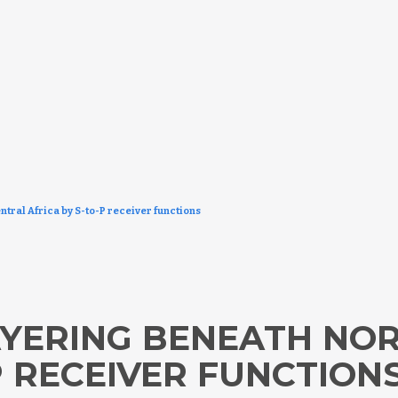
tral Africa by S-to-P receiver functions
AYERING BENEATH NO
P RECEIVER FUNCTION