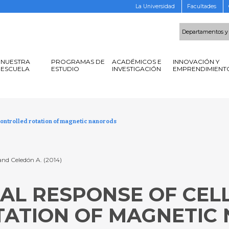
La Universidad
Facultades
Departamentos y
NUESTRA
PROGRAMAS DE
ACADÉMICOS E
INNOVACIÓN Y
ESCUELA
ESTUDIO
INVESTIGACIÓN
EMPRENDIMIENT
controlled rotation of magnetic nanorods
nd Celedón A. (2014)
AL RESPONSE OF CELL
TATION OF MAGNETIC