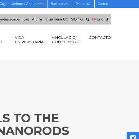
Organizaciones Vinculadas
Bibliotecas
Portal UC
Correo
 áreas académicas
Alumni Ingenieria UC
SIDING
English
VIDA
VINCULACIÓN
CONTACTO
O
UNIVERSITARIA
CON EL MEDIO
S TO THE
 NANORODS