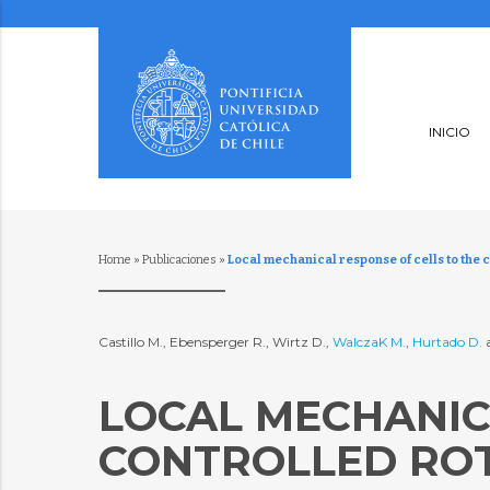
INICIO
Home
»
Publicaciones
»
Local mechanical response of cells to the 
Castillo M., Ebensperger R., Wirtz D.,
WalczaK M.
,
Hurtado D.
a
LOCAL MECHANIC
CONTROLLED RO