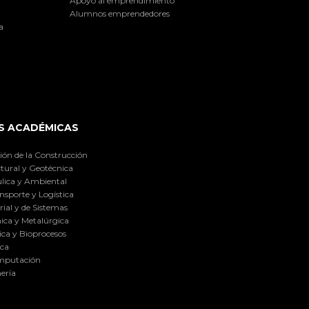
Apoyo al emprendimiento
Alumnos emprendedores
a
S ACADÉMICAS
ión de la Construcción
tural y Geotécnica
lica y Ambiental
nsporte y Logística
ial y de Sistemas
ica y Metalúrgica
ca y Bioprocesos
ica
omputación
ería