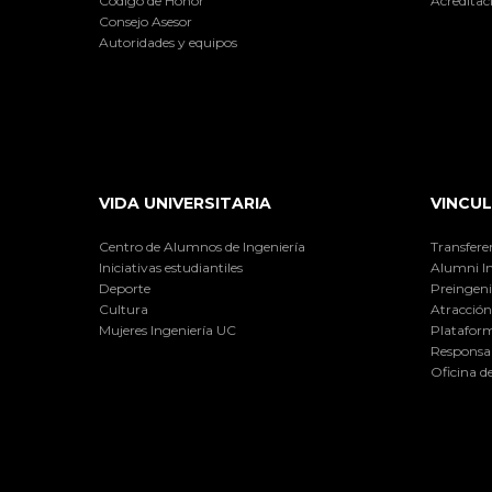
Código de Honor
Acreditac
Consejo Asesor
Autoridades y equipos
VIDA UNIVERSITARIA
VINCUL
Centro de Alumnos de Ingeniería
Transfere
Iniciativas estudiantiles
Alumni I
Deporte
Preingeni
Cultura
Atracción 
Mujeres Ingeniería UC
Plataform
Responsab
Oficina d