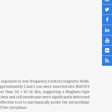
 exposure to low-frequency rotatory magnetic fields.
approximately 2 and 5 µm were inserted into NIH/3T3
ater than 3.0 × 10−16 Nm, suggesting a Bingham-type
ucleus and cell membrane were significantly deformed
fective tool to mechanically probe the intracellular
of the cytoplasm