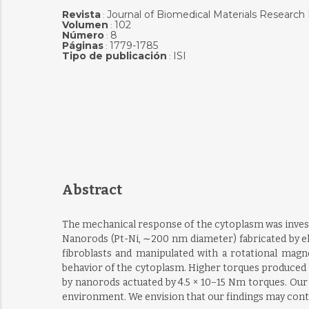
Revista
Journal of Biomedical Materials Research 
:
Volumen
102
:
Número
8
:
Páginas
1779-1785
:
Tipo de publicación
ISI
:
Abstract
The mechanical response of the cytoplasm was invest
Nanorods (Pt-Ni, ∼200 nm diameter) fabricated by e
fibroblasts and manipulated with a rotational magn
behavior of the cytoplasm. Higher torques produced 
by nanorods actuated by 4.5 × 10−15 Nm torques. Our
environment. We envision that our findings may cont