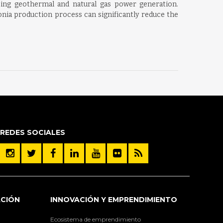
ting geothermal and natural gas power generation.
onia production process can significantly reduce the
REDES SOCIALES
ACIÓN
INNOVACIÓN Y EMPRENDIMIENTO
Ecosistema de emprendimiento