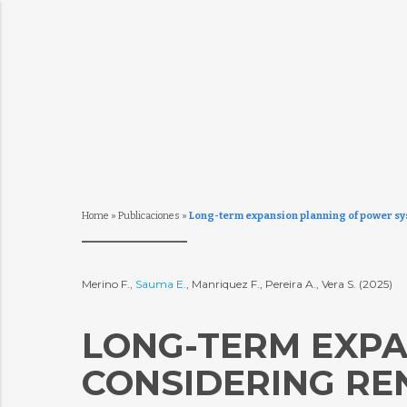
Home
»
Publicaciones
»
Long-term expansion planning of power sy
Merino F.,
Sauma E.
, Manriquez F., Pereira A., Vera S. (2025)
LONG-TERM EXPA
CONSIDERING R