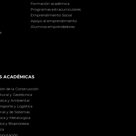
Formación académica
Programas extracurriculares
Emprendimiento Social
Apoyo al emprendimiento
Alumnos emprendedores
a
S ACADÉMICAS
ión de la Construcción
tural y Geotécnica
lica y Ambiental
nsporte y Logística
ial y de Sistemas
ica y Metalúrgica
ca y Bioprocesos
ica
omputación