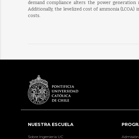
demand compliance alters the power generation mi
Additionally, the levelized cost of ammonia (LCOA) 
costs.
NUESTRA ESCUELA
PROGR
Sobre Ingeniería UC
Admisión