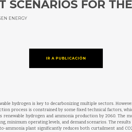
T SCENARIOS FOR THE
GEN ENERGY
IR A PUBLICACIÓN
ewable hydrogen is key to decarbonizing multiple sectors. Howeve
tion process is constrained by some fixed technical factors, wh
es renewable hydrogen and ammonia production by 2060. The mo
ping, minimum operating levels, and demand scenarios. The result
r-to-ammonia plant significantly reduces both curtailment and 