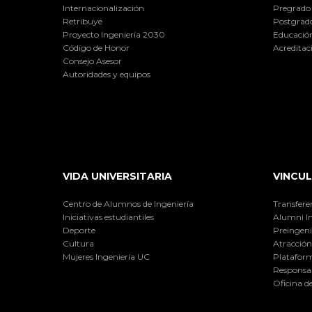
Internacionalización
Pregrado
Retribuye
Postgrad
Proyecto Ingeniería 2030
Educación
Código de Honor
Acreditac
Consejo Asesor
Autoridades y equipos
VIDA UNIVERSITARIA
VINCUL
Centro de Alumnos de Ingeniería
Transfere
Iniciativas estudiantiles
Alumni I
Deporte
Preingeni
Cultura
Atracción 
Mujeres Ingeniería UC
Plataform
Responsab
Oficina d