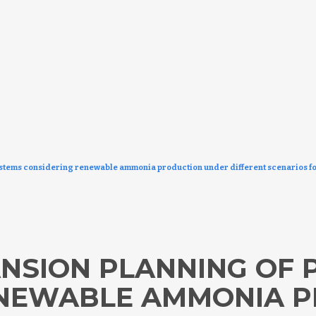
stems considering renewable ammonia production under different scenarios fo
NSION PLANNING OF
ENEWABLE AMMONIA 