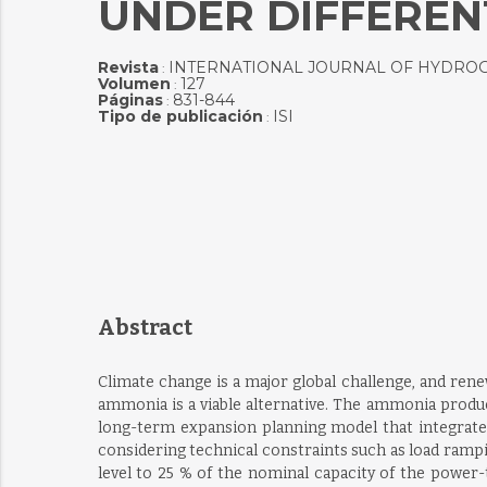
UNDER DIFFEREN
Revista
INTERNATIONAL JOURNAL OF HYDRO
:
Volumen
127
:
Páginas
831-844
:
Tipo de publicación
ISI
:
Abstract
Climate change is a major global challenge, and ren
ammonia is a viable alternative. The ammonia produc
long-term expansion planning model that integrat
considering technical constraints such as load ram
level to 25 % of the nominal capacity of the powe