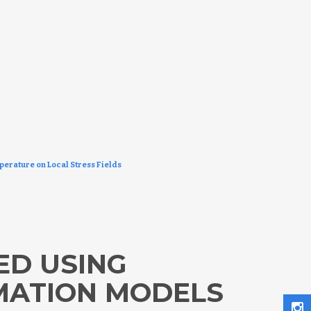
erature on Local Stress Fields
ED USING
MATION MODELS