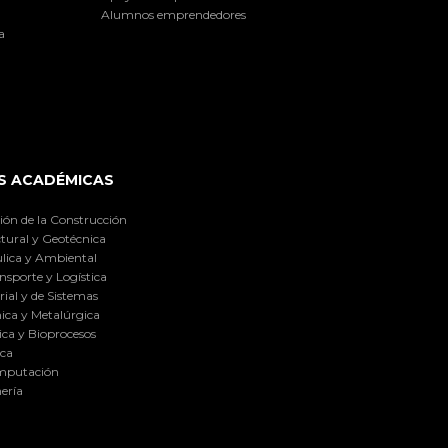
Alumnos emprendedores
a
S ACADÉMICAS
ión de la Construcción
tural y Geotécnica
lica y Ambiental
nsporte y Logística
ial y de Sistemas
ica y Metalúrgica
ca y Bioprocesos
ica
omputación
ería