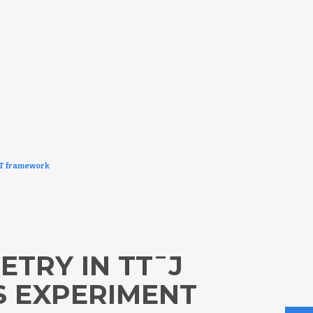
EFT framework
TRY IN TT¯J
S EXPERIMENT