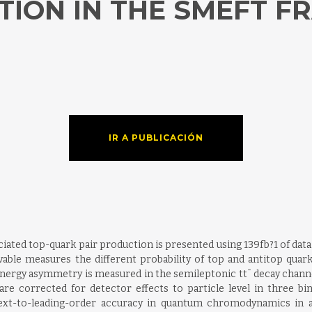
TION IN THE SMEFT 
IR A PUBLICACIÓN
ated top-quark pair production is presented using 139fb?1 of data
rvable measures the different probability of top and antitop quark
 energy asymmetry is measured in the semileptonic tt¯ decay channe
corrected for detector effects to particle level in three bins
t-to-leading-order accuracy in quantum chromodynamics in all