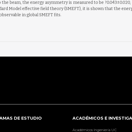
o the beam, the energy asymmetry is measured to be ?0.043±0.020, 
ard Model effective field theory (SMEFT), it is shown that the ener
observable in global SMEFT fits.
AMAS DE ESTUDIO
ACADÉMICOS E INVESTIG
Académicos Ingeniería UC