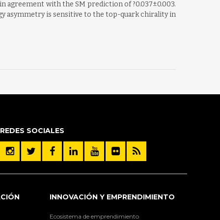
in agreement with the SM prediction of ?0.037±0.003.
gy asymmetry is sensitive to the top-quark chirality in
REDES SOCIALES
ACIÓN
INNOVACIÓN Y EMPRENDIMIENTO
Ecosistema de emprendimiento