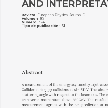
AND INTERPRETA
Revista
European Physical Journal C
:
Volumen
82
:
Número
374
:
Tipo de publicación
ISI
:
Abstract
A measurement of the energy asymmetry in jet-associ
Collider during pp collisions at s?=13TeV. The obse
scattering angle with respect to the beam axis. The
transverse momentum above 350GeV. The results are 
measurement agrees with the SM prediction at nex