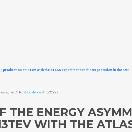
¯j production at 13TeV with the ATLAS experiment and interpretation in the SM
yasinghe D. K.,
Abusleme A.
(2022)
 THE ENERGY ASYMME
13TEV WITH THE ATLA