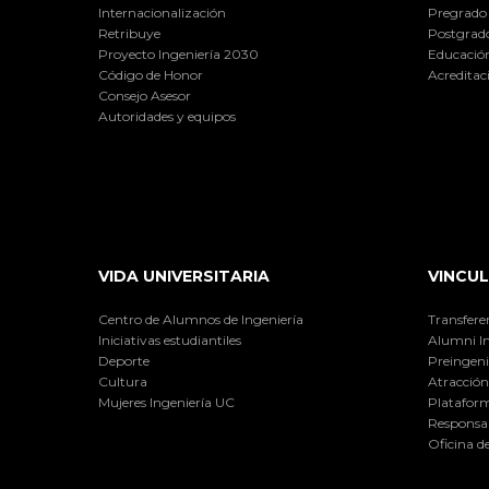
Internacionalización
Pregrado
Retribuye
Postgrad
Proyecto Ingeniería 2030
Educación
Código de Honor
Acreditac
Consejo Asesor
Autoridades y equipos
VIDA UNIVERSITARIA
VINCUL
Centro de Alumnos de Ingeniería
Transfere
Iniciativas estudiantiles
Alumni I
Deporte
Preingeni
Cultura
Atracción 
Mujeres Ingeniería UC
Plataform
Responsab
Oficina d