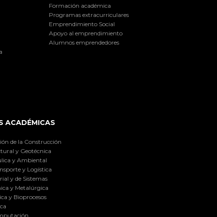
Formación académica
Programas extracurriculares
Emprendimiento Social
Apoyo al emprendimiento
Alumnos emprendedores
a
S ACADÉMICAS
ión de la Construcción
tural y Geotécnica
lica y Ambiental
nsporte y Logística
ial y de Sistemas
ica y Metalúrgica
ca y Bioprocesos
ica
omputación