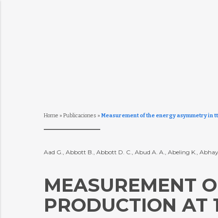
Home
»
Publicaciones
»
Measurement of the energy asymmetry in tt
Aad G., Abbott B., Abbott D. C., Abud A. A., Abeling K., Abha
MEASUREMENT OF
PRODUCTION AT 