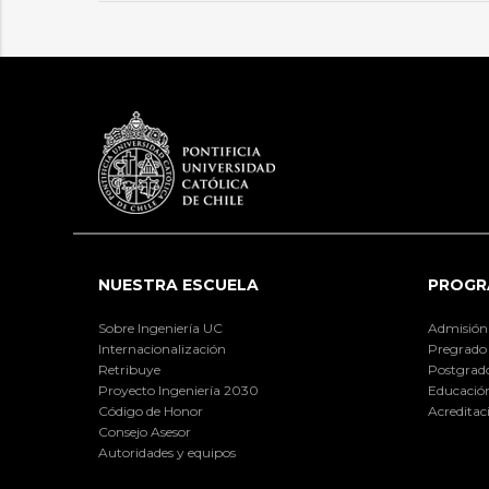
NUESTRA ESCUELA
PROGR
Sobre Ingeniería UC
Admisión
Internacionalización
Pregrado
Retribuye
Postgrad
Proyecto Ingeniería 2030
Educación
Código de Honor
Acreditac
Consejo Asesor
Autoridades y equipos