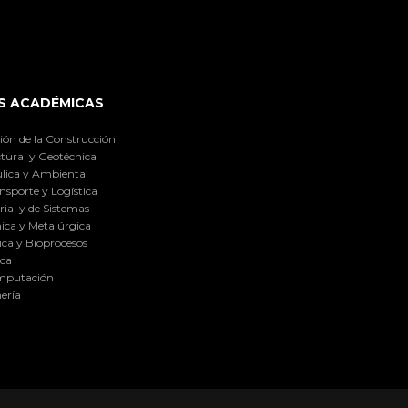
S ACADÉMICAS
ión de la Construcción
tural y Geotécnica
lica y Ambiental
nsporte y Logística
ial y de Sistemas
ica y Metalúrgica
ca y Bioprocesos
ica
omputación
ería