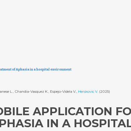
eatment of Aphasia in a hospital environment
nese L., Chandia-Vasquez K., Espejo-Videla V.,
Herskovic V.
(2025)
BILE APPLICATION F
PHASIA IN A HOSPITA