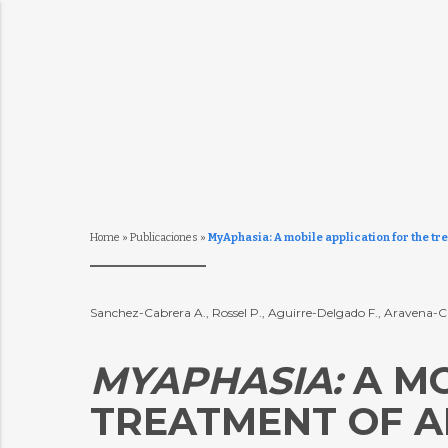
Home
»
Publicaciones
»
MyAphasia: A mobile application for the tr
Sanchez-Cabrera A., Rossel P., Aguirre-Delgado F., Aravena-Ca
MYAPHASIA:
A MO
TREATMENT OF A