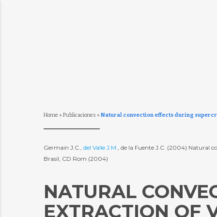
Home
»
Publicaciones
»
Natural convection effects during supercri
Germain J.C.,
del Valle J.M.
, de la Fuente J.C. (2004) Natural c
Brasil, CD Rom (2004)
NATURAL CONVEC
EXTRACTION OF 