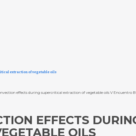
tical extraction of vegetable oils
onvection effects during supercritical extraction of vegetable oils V Encuentro B
TION EFFECTS DURIN
VEGETABLE OILS