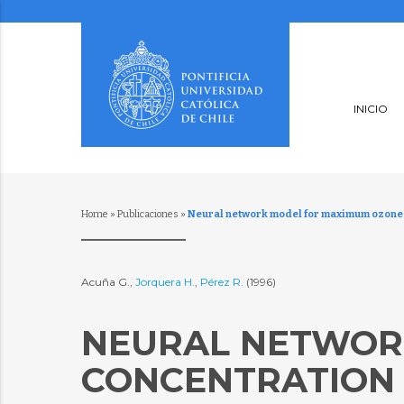
INICIO
Home
»
Publicaciones
»
Neural network model for maximum ozone 
Acuña G.,
Jorquera H.
,
Pérez R.
(1996)
NEURAL NETWOR
CONCENTRATION 