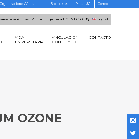
Organizaciones Vinculadas
Bibliotecas
Portal UC
Correo
 áreas académicas
Alumni Ingenieria UC
SIDING
English
VIDA
VINCULACIÓN
CONTACTO
O
UNIVERSITARIA
CON EL MEDIO
UM OZONE