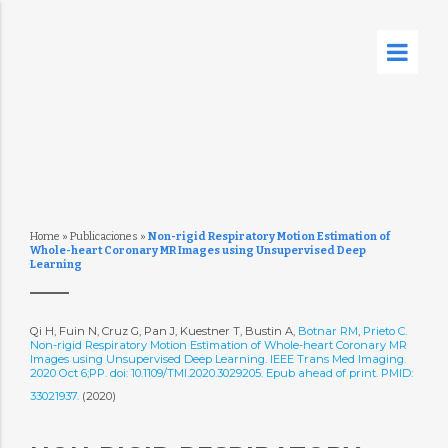
Home
»
Publicaciones
»
Non-rigid Respiratory Motion Estimation of
Whole-heart Coronary MR Images using Unsupervised Deep
Learning
Qi H, Fuin N, Cruz G, Pan J, Kuestner T, Bustin A,
Botnar RM
,
Prieto C.
Non-rigid Respiratory Motion Estimation of Whole-heart Coronary MR
Images using Unsupervised Deep Learning. IEEE Trans Med Imaging.
2020 Oct 6;PP. doi: 10.1109/TMI.2020.3029205. Epub ahead of print. PMID:
33021937.
(2020)