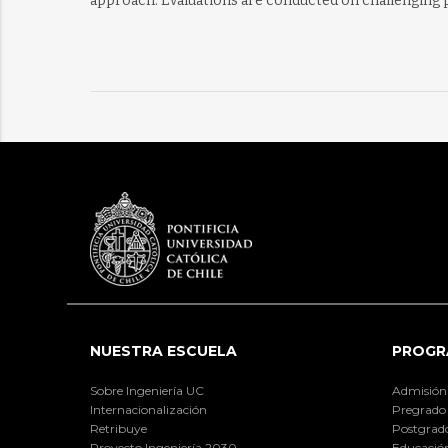
approach. Evaluations are conducted on challenging p
NUESTRA ESCUELA
PROGR
Sobre Ingeniería UC
Admisión
Internacionalización
Pregrado
Retribuye
Postgrad
Proyecto Ingeniería 2030
Educación