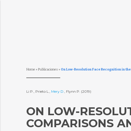
Home
»
Publicaciones
»
On Low-Resolution Face Recognition in th
Li P., Prieto L.,
Mery D.
, Flynn P. (2019)
ON LOW-RESOLUTI
COMPARISONS A