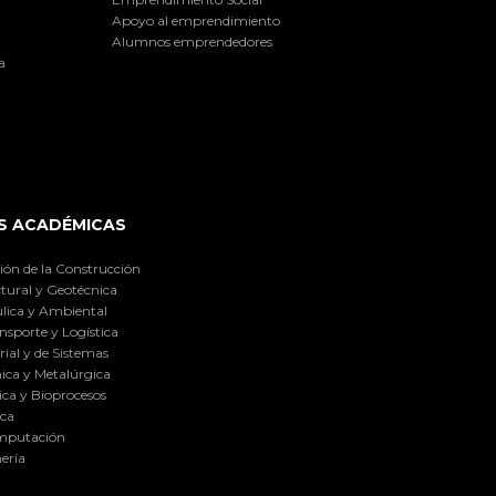
Apoyo al emprendimiento
Alumnos emprendedores
a
S ACADÉMICAS
ión de la Construcción
tural y Geotécnica
lica y Ambiental
nsporte y Logística
ial y de Sistemas
ica y Metalúrgica
ca y Bioprocesos
ica
omputación
ería