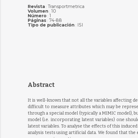
Revista
Transportmetrica
:
Volumen
10
:
Número
1
:
Páginas
74-88
:
Tipo de publicación
ISI
:
Abstract
It is well-known that not all the variables affecting 
difficult to measure attributes which may be represen
through a special model (typically a MIMIC model), bu
model (i.e. incorporating latent variables) one should
latent variables. To analyse the effects of this indu
analysis tests using artificial data. We found that th