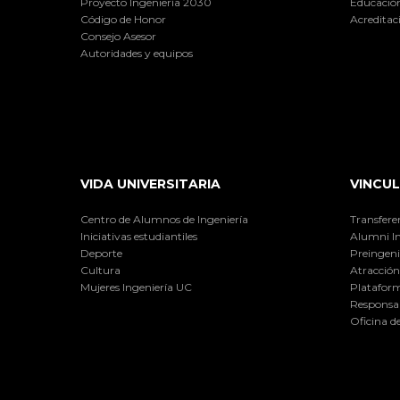
Proyecto Ingeniería 2030
Educación
Código de Honor
Acreditac
Consejo Asesor
Autoridades y equipos
VIDA UNIVERSITARIA
VINCUL
Centro de Alumnos de Ingeniería
Transfere
Iniciativas estudiantiles
Alumni I
Deporte
Preingeni
Cultura
Atracción 
Mujeres Ingeniería UC
Plataform
Responsab
Oficina d