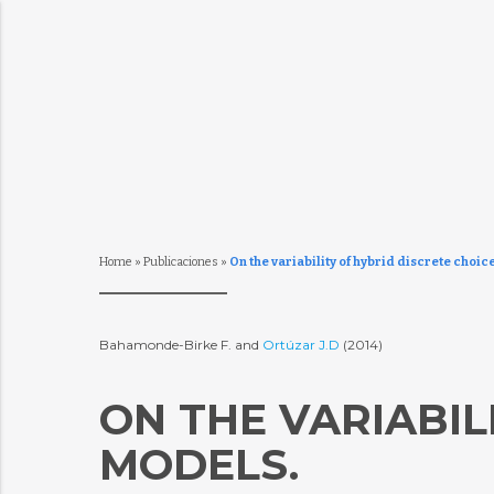
Home
»
Publicaciones
»
On the variability of hybrid discrete choic
Bahamonde-Birke F. and
Ortúzar J.D
(2014)
ON THE VARIABIL
MODELS.