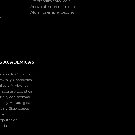
Emprendimiento Social
Apoyo al emprendimiento
Alumnos emprendedores
a
S ACADÉMICAS
ión de la Construcción
tural y Geotécnica
lica y Ambiental
nsporte y Logística
ial y de Sistemas
ica y Metalúrgica
ca y Bioprocesos
ica
omputación
ería