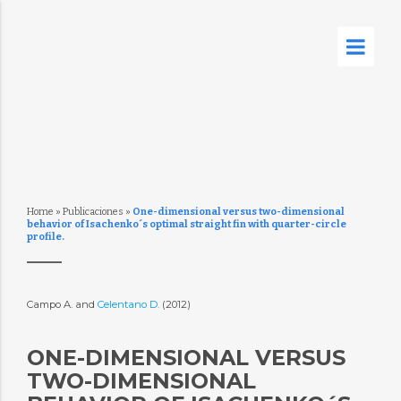
Home
»
Publicaciones
»
One-dimensional versus two-dimensional
behavior of Isachenko´s optimal straight fin with quarter-circle
profile.
Campo A. and
Celentano D.
(2012)
ONE-DIMENSIONAL VERSUS
TWO-DIMENSIONAL