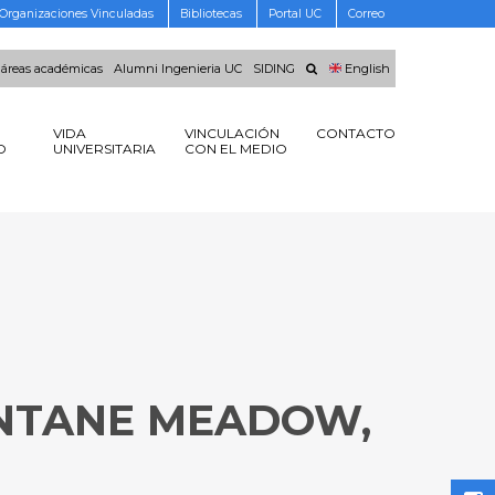
Organizaciones Vinculadas
Bibliotecas
Portal UC
Correo
 áreas académicas
Alumni Ingenieria UC
SIDING
English
VIDA
VINCULACIÓN
CONTACTO
O
UNIVERSITARIA
CON EL MEDIO
ONTANE MEADOW,