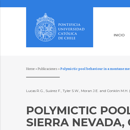
INICIO
Home
»
Publicaciones
»
Polymictic pool behaviour in a montane m
Lucas R.G., Suárez F., Tyler S.W., Moran J.E. and Conklin M.H.
POLYMICTIC POO
SIERRA NEVADA, 