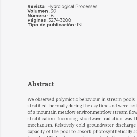
Revista
Hydrological Processes
:
Volumen
30
:
Número
18
:
Páginas
3274-3288
:
Tipo de publicación
ISI
:
Abstract
We observed polymictic behaviour in stream pools i
stratified thermally during the day time and were iso
of a mountain meadow environmentlow stream flow, 
stratification. Incoming shortwave radiation was
mechanism. Relatively cold groundwater discharge 
capacity of the pool to absorb photosynthetically a