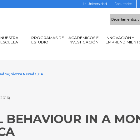
La Universidad
Facultades
Departamentos y
NUESTRA
PROGRAMAS DE
ACADÉMICOS E
INNOVACIÓN Y
ESCUELA
ESTUDIO
INVESTIGACIÓN
EMPRENDIMIENT
eadow, Sierra Nevada, CA
 (2016)
L BEHAVIOUR IN A M
CA