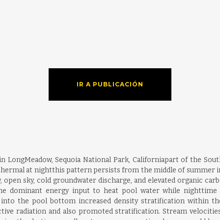
IR A PUBLICACIÓN
n LongMeadow, Sequoia National Park, Californiapart of the Sout
thermal at nightthis pattern persists from the middle of summer int
open sky, cold groundwater discharge, and elevated organic carbo
 the dominant energy input to heat pool water while nighttime
into the pool bottom increased density stratification within t
ctive radiation and also promoted stratification. Stream velociti