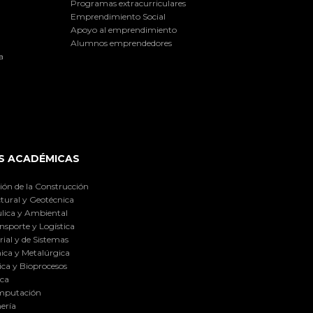
Programas extracurriculares
Emprendimiento Social
Apoyo al emprendimiento
Alumnos emprendedores
a
S ACADÉMICAS
ión de la Construcción
tural y Geotécnica
lica y Ambiental
nsporte y Logística
ial y de Sistemas
ica y Metalúrgica
ca y Bioprocesos
ica
omputación
ería