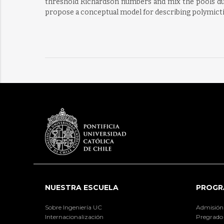
threshold Richardson numbers and mix the pools duri
propose a conceptual model for describing polymictic
NUESTRA ESCUELA
PROGR
Sobre Ingeniería UC
Admisión
Internacionalización
Pregrado