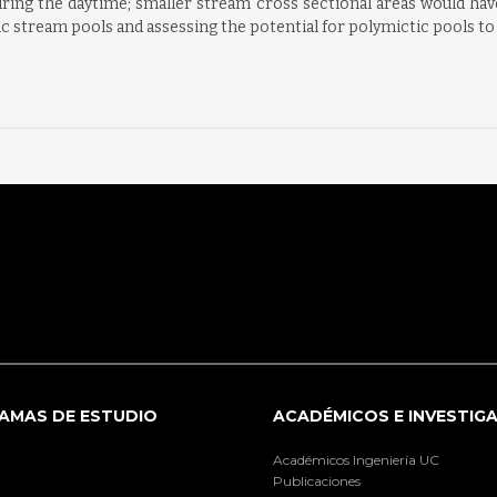
ng the daytime; smaller stream cross sectional areas would have 
 stream pools and assessing the potential for polymictic pools to
AMAS DE ESTUDIO
ACADÉMICOS E INVESTIG
Académicos Ingeniería UC
Publicaciones