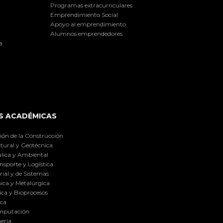
Programas extracurriculares
Emprendimiento Social
Apoyo al emprendimiento
Alumnos emprendedores
a
S ACADÉMICAS
ión de la Construcción
tural y Geotécnica
lica y Ambiental
nsporte y Logística
ial y de Sistemas
ica y Metalúrgica
ca y Bioprocesos
ica
omputación
ería