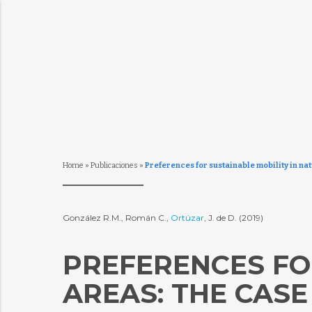
Home
»
Publicaciones
»
Preferences for sustainable mobility in nat
González R.M., Román C.,
Ortúzar
, J. de D. (2019)
PREFERENCES FO
AREAS: THE CASE