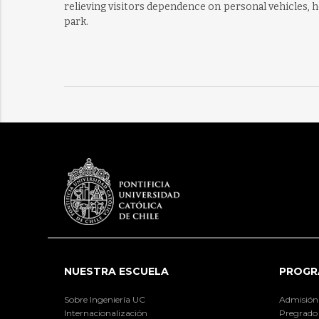
relieving visitors dependence on personal vehicles, h
park.
NUESTRA ESCUELA
PROGR
Sobre Ingeniería UC
Admisión
Internacionalización
Pregrado