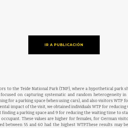
IR A PUBLICACIÓN
rs to the Teide National Park (TNP), where a hypothetical park sh
focused on capturing systematic and random heterogeneity in th
ng for a parking space (when using cars), and also visitors WTP fo
ntal impact of the visit, we obtained individuals WTP for reducing
t finding a parking space and 9 for reducing the waiting time to star
 occupant. These values are higher for females, for German visito
ged between 55 and 60 had the highest WTP.These results may b