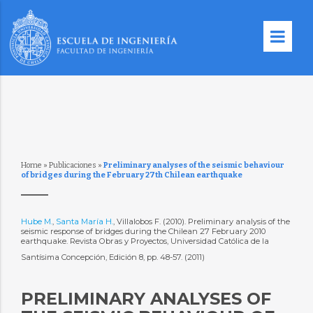
Home
»
Publicaciones
»
Preliminary analyses of the seismic behaviour
of bridges during the February 27th Chilean earthquake
Hube M.
,
Santa María H.
, Villalobos F. (2010). Preliminary analysis of the
seismic response of bridges during the Chilean 27 February 2010
earthquake. Revista Obras y Proyectos, Universidad Católica de la
Santísima Concepción, Edición 8, pp. 48-57. (2011)
PRELIMINARY ANALYSES OF