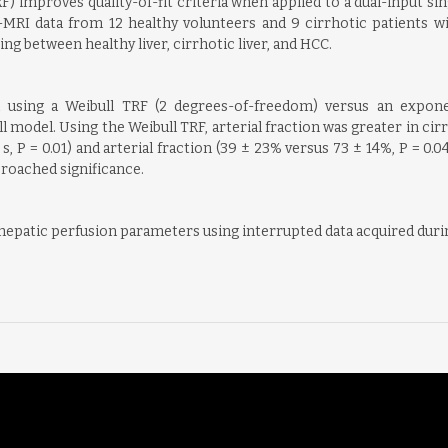
RF) improves quality-of-fit criteria when applied to a dual-input
RI data from 12 healthy volunteers and 9 cirrhotic patients wi
ing between healthy liver, cirrhotic liver, and HCC.
ed using a Weibull TRF (2 degrees-of-freedom) versus an expone
odel. Using the Weibull TRF, arterial fraction was greater in cirr
.5 s, P = 0.01) and arterial fraction (39 ± 23% versus 73 ± 14%, P = 0
proached significance.
 hepatic perfusion parameters using interrupted data acquired duri