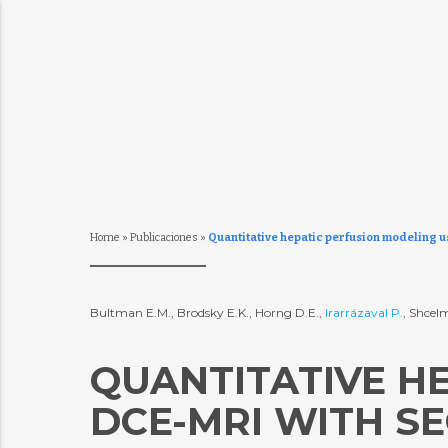
Home
»
Publicaciones
»
Quantitative hepatic perfusion modeling u
Bultman E.M., Brodsky E.K., Horng D.E.,
Irarrázaval P.
, Shcel
QUANTITATIVE H
DCE-MRI WITH S