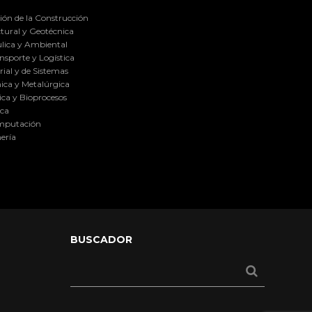
ión de la Construcción
tural y Geotécnica
lica y Ambiental
nsporte y Logística
ial y de Sistemas
ica y Metalúrgica
ca y Bioprocesos
ica
omputación
ería
BUSCADOR