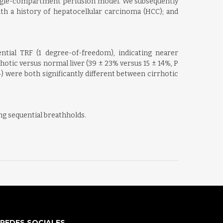
 single-compartment perfusion model. We subsequently
th a history of hepatocellular carcinoma (HCC); and
ntial TRF (1 degree-of-freedom), indicating nearer
hotic versus normal liver (39 ± 23% versus 15 ± 14%, P
.04) were both significantly different between cirrhotic
ng sequential breathholds.
REDES SOCIALES