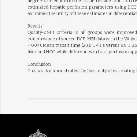
degree-of-freedom in the tissue residue function (T
estimated hepatic perfusion parameters using DCE-M
examined the utility of these estimates in differentiat
Results
Quality-of-fit criteria in all groups were improv
concordance of source DCE-MRI data with the Weibull m
= 0.07). Mean transit time (20.6 ± 4.1 s versus 9.8 ± 3
liver and HCC, while differences in total perfusion ap
Conclusion
This work demonstrates the feasibility of estimating