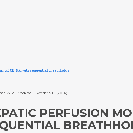
sing DCE-MRI with sequential breathholds
man W.R., Block W.F., Reeder S.B. (2014)
EPATIC PERFUSION MO
EQUENTIAL BREATHHO