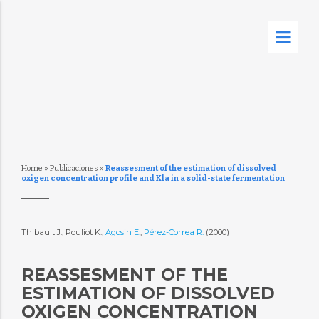
Home
»
Publicaciones
»
Reassesment of the estimation of dissolved
oxigen concentration profile and Kla in a solid-state fermentation
Thibault J., Pouliot K.,
Agosin E.
,
Pérez-Correa R.
(2000)
REASSESMENT OF THE
ESTIMATION OF DISSOLVED
OXIGEN CONCENTRATION