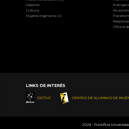
Deporte
Preingeni
Cultura
Atracción 
Mujeres Ingeniería UC
Plataform
Responsab
Oficina d
LINKS DE INTERÉS
DICTUC
CENTRO DE ALUMNOS DE INGEN
2026 - Pontificia Universid