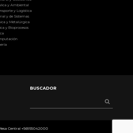
lica y Ambiental
nsporte y Logística
ial y de Sistemas
ica y Metalúrgica
ca y Bioprocesos
ica
omputación
ería
BUSCADOR
 Mesa Central
+56955042000