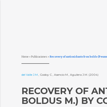
Home
»
Publicaciones
»
Recovery of antioxidants fron boldo (Peumu
del Valle J.M.
, Godoy C., Asencio M., Aguilera J.M. (2004)
RECOVERY OF AN
BOLDUS M.) BY 