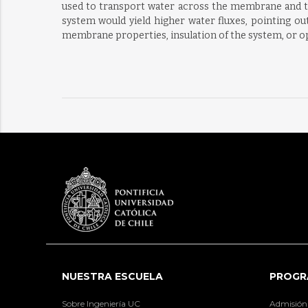
used to transport water across the membrane and th
system would yield higher water fluxes, pointing o
membrane properties, insulation of the system, or op
NUESTRA ESCUELA
PROGR
Sobre Ingeniería UC
Admisión