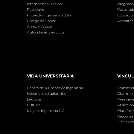
Internacionalización
Pregrado
Retribuye
Postgrad
Proyecto Ingeniería 2030
Educación
Código de Honor
Acreditac
Consejo Asesor
Autoridades y equipos
VIDA UNIVERSITARIA
VINCUL
Centro de Alumnos de Ingeniería
Transfere
Iniciativas estudiantiles
Alumni I
Deporte
Preingeni
Cultura
Atracción 
Mujeres Ingeniería UC
Plataform
Responsab
Oficina d