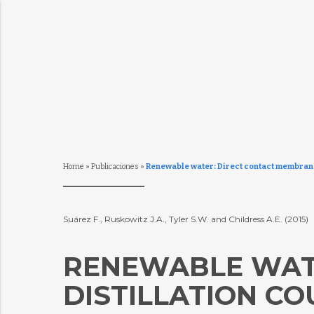
Home
»
Publicaciones
»
Renewable water: Direct contact membrane 
Suárez F., Ruskowitz J.A., Tyler S.W. and Childress A.E. (2015)
RENEWABLE WAT
DISTILLATION C