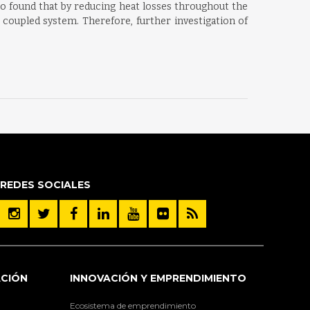
o found that by reducing heat losses throughout the
coupled system. Therefore, further investigation of
REDES SOCIALES
ACIÓN
INNOVACIÓN Y EMPRENDIMIENTO
Ecosistema de emprendimiento