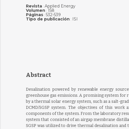
Revista
Applied Energy
:
Volumen
158
:
Páginas
532-539
:
Tipo de publicación
ISI
:
Abstract
Desalination powered by renewable energy sources
greenhouse gas emissions. A promising system for re
by a thermal solar energy system, such as a salt-gra
DCMD/SGSP system. The objectives of this work a
components of the system. From the laboratory resul
system that consisted of an airgap membrane distill
SGSP was utilized to drive thermal desalination and t