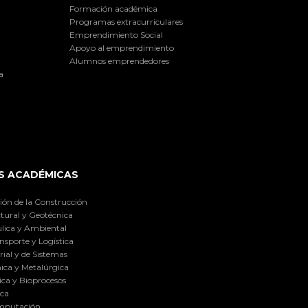
Formación académica
Programas extracurriculares
Emprendimiento Social
Apoyo al emprendimiento
Alumnos emprendedores
a
S ACADÉMICAS
ión de la Construcción
tural y Geotécnica
lica y Ambiental
nsporte y Logística
ial y de Sistemas
ica y Metalúrgica
ca y Bioprocesos
ica
omputación