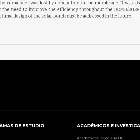
e remainder was lost by conduction in the membrane. It was als
ut the need to improve the efficiency throughout the DCMD/SGSP 
timal design of the solar pond must be addressed in the future.
AMAS DE ESTUDIO
ACADÉMICOS E INVESTIG
Académicos Ingeniería UC