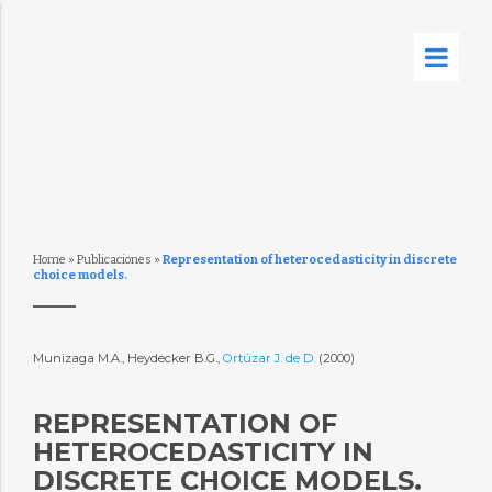
Home
»
Publicaciones
»
Representation of heterocedasticity in discrete
choice models.
Munizaga M.A., Heydecker B.G.,
Ortúzar J. de D.
(2000)
REPRESENTATION OF
HETEROCEDASTICITY IN
DISCRETE CHOICE MODELS.