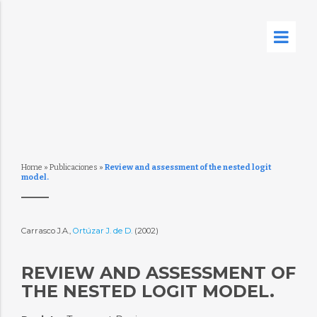
Home
»
Publicaciones
»
Review and assessment of the nested logit
model.
Carrasco J.A.,
Ortúzar J. de D.
(2002)
REVIEW AND ASSESSMENT OF
THE NESTED LOGIT MODEL.