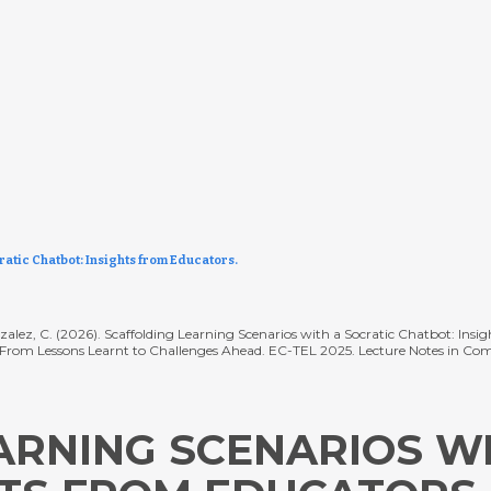
atic Chatbot: Insights from Educators.
 Gonzalez, C. (2026). Scaffolding Learning Scenarios with a Socratic Chatbot: Insi
TEL. From Lessons Learnt to Challenges Ahead. EC-TEL 2025. Lecture Notes in Co
ARNING SCENARIOS WI