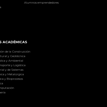
Alumnos emprendedores
a
S ACADÉMICAS
ión de la Construcción
tural y Geotécnica
lica y Ambiental
nsporte y Logística
ial y de Sistemas
ica y Metalúrgica
ca y Bioprocesos
ica
omputación
ería