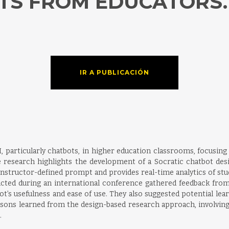
HTS FROM EDUCATORS.
IR A PUBLICACIÓN
, particularly chatbots, in higher education classrooms, focusing 
e research highlights the development of a Socratic chatbot des
n instructor-defined prompt and provides real-time analytics of stu
ucted during an international conference gathered feedback from
ot’s usefulness and ease of use. They also suggested potential lear
ssons learned from the design-based research approach, involving f
.