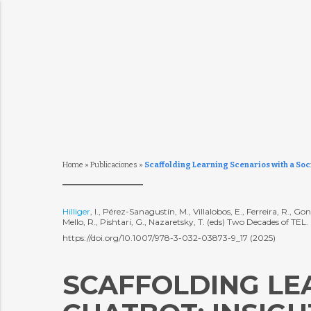
Home
»
Publicaciones
»
Scaffolding Learning Scenarios with a Socr
Hilliger
, I., Pérez-Sanagustín, M., Villalobos, E., Ferreira, R.,
Mello, R., Pishtari, G., Nazaretsky, T. (eds) Two Decades of 
https://doi.org/10.1007/978-3-032-03873-9_17 (2025)
SCAFFOLDING LE