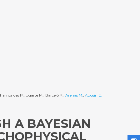
 Bahamondes P., Ugarte M., Barceló P.,
Arenas M.
,
Agosin E.
GH A BAYESIAN
CHOPHYSICAL