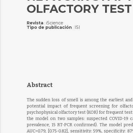
OLFACTORY TEST
Revista
iScience
:
Tipo de publicación
ISI
:
Abstract
The sudden loss of smell is among the earliest an
potential impact of frequent screening for olfact
psychophysical olfactory test (KOR) for frequent te
the model on two samples: suspected COVID-19 cas
prevalence, 15 RT-PCR confirmed). The model pred
AUC=0.79, [0.75-0.82], sensitivity: 59%, specificity: 8