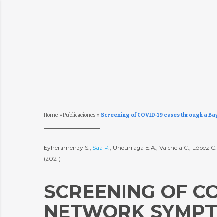
Home
»
Publicaciones
»
Screening of COVID-19 cases through a Ba
Eyheramendy S.,
Saa P.
, Undurraga E.A., Valencia C., López C.
(2021)
SCREENING OF CO
NETWORK SYMPT