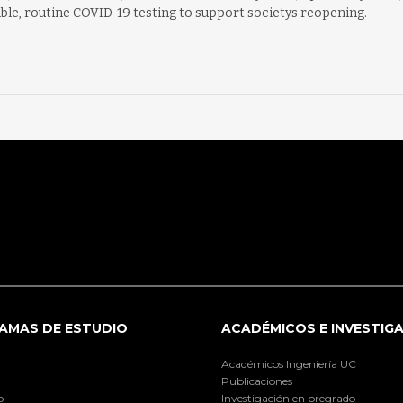
ible, routine COVID-19 testing to support societys reopening.
AMAS DE ESTUDIO
ACADÉMICOS E INVESTIG
Académicos Ingeniería UC
Publicaciones
o
Investigación en pregrado