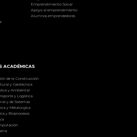
Emprendimiento Social
Apoyo al emprendimiento
Alumnos emprendedores
a
S ACADÉMICAS
ión de la Construcción
tural y Geotécnica
lica y Ambiental
nsporte y Logística
ial y de Sistemas
ica y Metalúrgica
ca y Bioprocesos
ica
omputación
ería