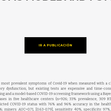
IR A PUBLICACIÓN
d most prevalent symptoms of Covid-19 when measured with a cl
ory dysfunction, but existing tests are expensive and time-con
sting and a model-based COVID-19 screening framework using a Ba
es in five healthcare centers (n=926; 33% prevalence, 309 RT
icted COVID-19 status with 76% and 96% accuracy in the healthc
7%; miners: AUC=0.71, [0.63-0.79], sensitivity: 40%, specificity: 97