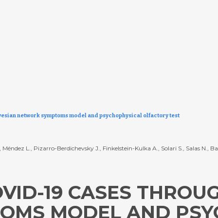
yesian network symptoms model and psychophysical olfactory test
, Méndez L., Pizarro-Berdichevsky J., Finkelstein-Kulka A., Solari S., Salas N.,
VID-19 CASES THROU
OMS MODEL AND PSY