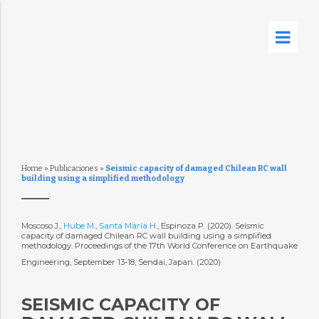
Home
»
Publicaciones
»
Seismic capacity of damaged Chilean RC wall
building using a simplified methodology
Moscoso J.,
Hube M.
,
Santa María H.
, Espinoza P. (2020). Seismic
capacity of damaged Chilean RC wall building using a simplified
methodology. Proceedings of the 17th World Conference on Earthquake
Engineering, September 13-18, Sendai, Japan. (2020)
SEISMIC CAPACITY OF