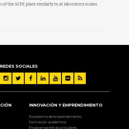
of the SCFE plant similarly to at laboratory scales.
REDES SOCIALES
ACIÓN
INNOVACIÓN Y EMPRENDIMIENTO
Ecosistema de emprendimiento
Formación académica
Programas extracurriculares