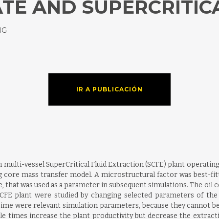
ATE AND SUPERCRITIC
NG
IR A PUBLICACIÓN
multi-vessel SuperCritical Fluid Extraction (SCFE) plant operatin
g core mass transfer model. A microstructural factor was best-fitt
te, that was used as a parameter in subsequent simulations. The oil
e SCFE plant were studied by changing selected parameters of t
 time were relevant simulation parameters, because they cannot be 
le times increase the plant productivity but decrease the extracti