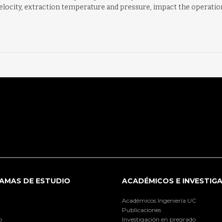
 velocity, extraction temperature and pressure, impact the operation 
AMAS DE ESTUDIO
ACADÉMICOS E INVESTIG
Académicos Ingeniería UC
Publicaciones
o
Investigación en pregrado