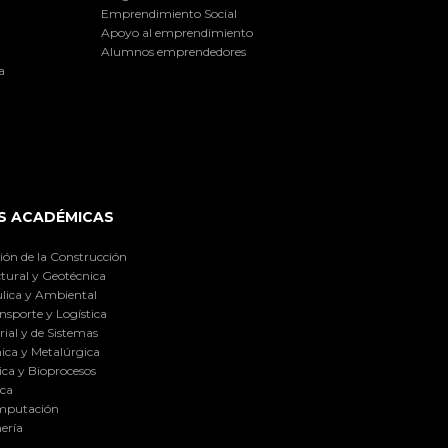
Emprendimiento Social
Apoyo al emprendimiento
Alumnos emprendedores
a
S ACADÉMICAS
ión de la Construcción
tural y Geotécnica
lica y Ambiental
nsporte y Logística
ial y de Sistemas
ica y Metalúrgica
ca y Bioprocesos
ica
omputación
ería