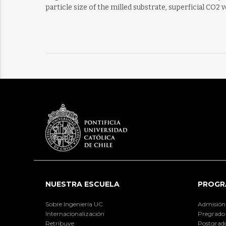
particle size of the milled substrate, superficial CO2
NUESTRA ESCUELA
PROGR
Sobre Ingeniería UC
Admisión
Internacionalización
Pregrado
Retribuye
Postgrad