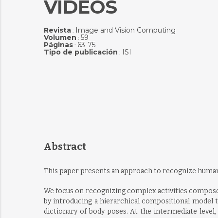
VIDEOS
Revista
Image and Vision Computing
:
Volumen
59
:
Páginas
63-75
:
Tipo de publicación
ISI
:
Abstract
This paper presents an approach to recognize human 
We focus on recognizing complex activities composed
by introducing a hierarchical compositional model t
dictionary of body poses. At the intermediate leve