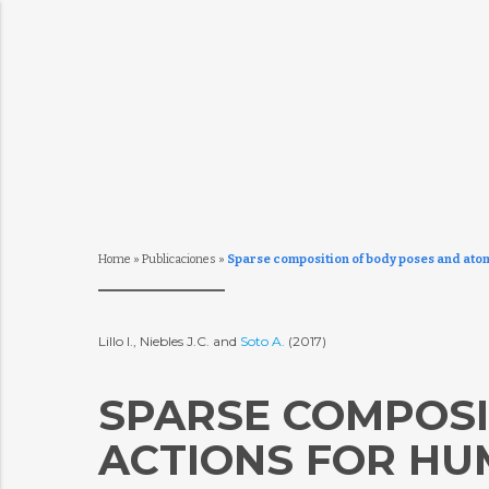
Home
»
Publicaciones
»
Sparse composition of body poses and atom
Lillo I., Niebles J.C. and
Soto A.
(2017)
SPARSE COMPOSI
ACTIONS FOR HUM