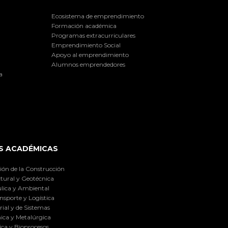
Ecosistema de emprendimiento
Formación académica
Programas extracurriculares
Emprendimiento Social
Apoyo al emprendimiento
Alumnos emprendedores
a
S ACADÉMICAS
ión de la Construcción
tural y Geotécnica
lica y Ambiental
nsporte y Logística
ial y de Sistemas
ica y Metalúrgica
ca y Bioprocesos