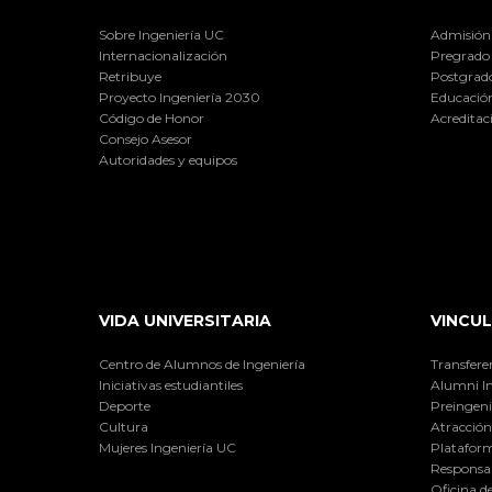
Sobre Ingeniería UC
Admisión
Internacionalización
Pregrado
Retribuye
Postgrad
Proyecto Ingeniería 2030
Educación
Código de Honor
Acreditac
Consejo Asesor
Autoridades y equipos
VIDA UNIVERSITARIA
VINCUL
Centro de Alumnos de Ingeniería
Transfere
Iniciativas estudiantiles
Alumni I
Deporte
Preingeni
Cultura
Atracción 
Mujeres Ingeniería UC
Plataform
Responsab
Oficina d