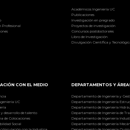
Académicos Ingeniería UC
Publicaciones
o
Investigación en pregrado
 Profesional
Proyectos de investigación
iones
Concursos postdoctorales
Libro de Investigación
Divulgación Científica y Tecnológic
ACIÓN CON EL MEDIO
DEPARTAMENTOS Y ÁREA
ncia
Departamento de Ingeniería y Gest
ngeniería UC
Departamento de Ingeniería Estruc
ería
Departamento de Ingeniería Hidráu
y desarrollo de talento
Departamento de Ingeniería de Tra
a de Colocaciones
Departamento de Ingeniería Industr
ilidad Social
Departamento de Ingeniería Mecán
e Vinculación con la Industria
Departamento de Ingeniería Quími