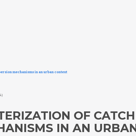
persion mechanisms in an urban context
14)
TERIZATION OF CATC
HANISMS IN AN URBA