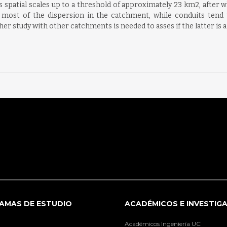
s spatial scales up to a threshold of approximately 23 km2, af
or most of the dispersion in the catchment, while conduits ten
her study with other catchments is needed to asses if the latter is 
AMAS DE ESTUDIO
ACADÉMICOS E INVESTIG
Académicos Ingeniería UC