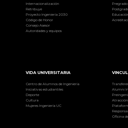
Internacionalización
Pregrado
Retribuye
Postgrad
Proyecto Ingeniería 2030
Educación
Código de Honor
Acreditac
Consejo Asesor
Autoridades y equipos
VIDA UNIVERSITARIA
VINCUL
Centro de Alumnos de Ingeniería
Transfere
Iniciativas estudiantiles
Alumni I
Deporte
Preingeni
Cultura
Atracción 
Mujeres Ingeniería UC
Plataform
Responsab
Oficina d