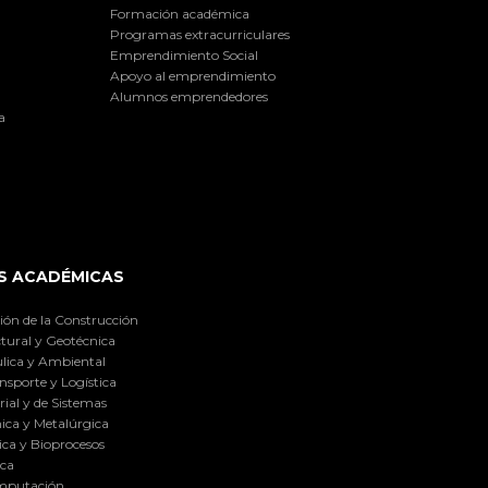
Formación académica
Programas extracurriculares
Emprendimiento Social
Apoyo al emprendimiento
Alumnos emprendedores
a
S ACADÉMICAS
ión de la Construcción
tural y Geotécnica
lica y Ambiental
nsporte y Logística
ial y de Sistemas
ica y Metalúrgica
ca y Bioprocesos
ica
omputación