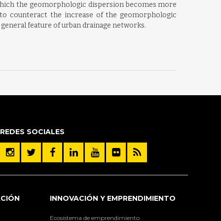
ter which the geomorphologic dispersion becomes more
d to counteract the increase of the geomorphologic
a general feature of urban drainage networks.
REDES SOCIALES
ACIÓN
INNOVACIÓN Y EMPRENDIMIENTO
Ecosistema de emprendimiento