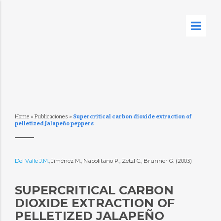
Home
»
Publicaciones
»
Supercritical carbon dioxide extraction of
pelletized Jalapeño peppers
Del Valle J.M.
, Jiménez M., Napolitano P., Zetzl C., Brunner G. (2003)
SUPERCRITICAL CARBON
DIOXIDE EXTRACTION OF
PELLETIZED JALAPEÑO