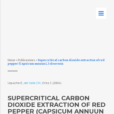
Home
»
Publicaciones
»
Supercritical carbon dioxide extraction of red
pepper (Capsicum annuun L.) oleoresin
Uquiche E.,
del Valle J.M.
, Ortiz J. (2004)
SUPERCRITICAL CARBON
DIOXIDE EXTRACTION OF RED
PEPPER (CAPSICUM ANNUUN