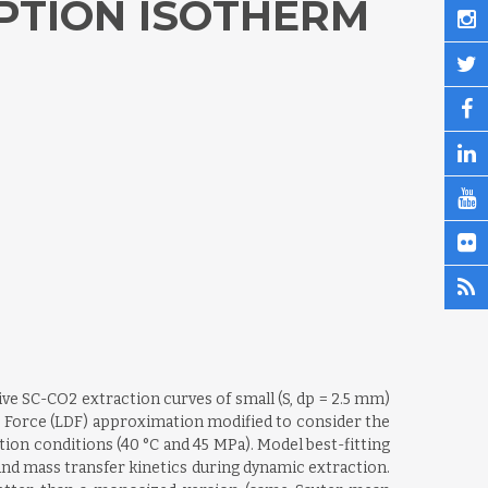
PTION ISOTHERM
ive SC-CO2 extraction curves of small (S, dp = 2.5 mm)
ng Force (LDF) approximation modified to consider the
ction conditions (40 °C and 45 MPa). Model best-fitting
 and mass transfer kinetics during dynamic extraction.