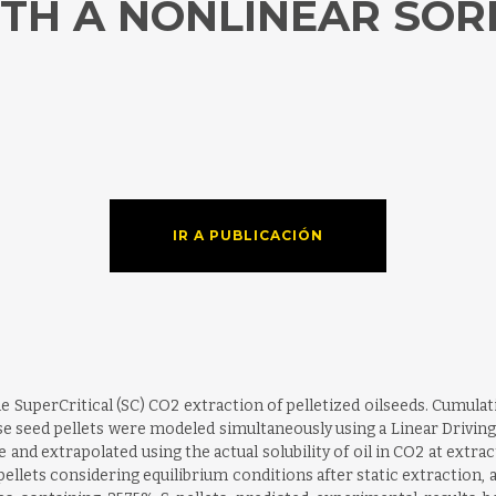
TH A NONLINEAR SOR
IR A PUBLICACIÓN
e SuperCritical (SC) CO2 extraction of pelletized oilseeds. Cumulat
ose seed pellets were modeled simultaneously using a Linear Drivi
and extrapolated using the actual solubility of oil in CO2 at extra
 pellets considering equilibrium conditions after static extraction,