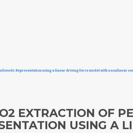
 oilseeds: Representation using a linear driving force model with a nonlinear so
O2 EXTRACTION OF P
SENTATION USING A L