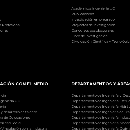
Académicos Ingeniería UC
Publicaciones
o
Investigación en pregrado
 Profesional
Proyectos de investigación
iones
Concursos postdoctorales
Libro de Investigación
Divulgación Científica y Tecnológic
ACIÓN CON EL MEDIO
DEPARTAMENTOS Y ÁREA
ncia
Departamento de Ingeniería y Gest
ngeniería UC
Departamento de Ingeniería Estruc
ería
Departamento de Ingeniería Hidráu
y desarrollo de talento
Departamento de Ingeniería de Tra
a de Colocaciones
Departamento de Ingeniería Industr
ilidad Social
Departamento de Ingeniería Mecán
e Vinculación con la Industria
Departamento de Ingeniería Quími