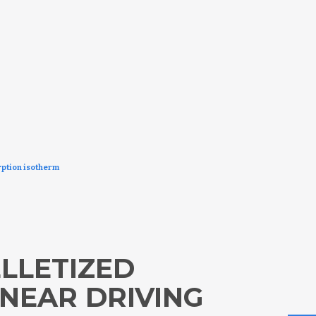
rption isotherm
ELLETIZED
INEAR DRIVING