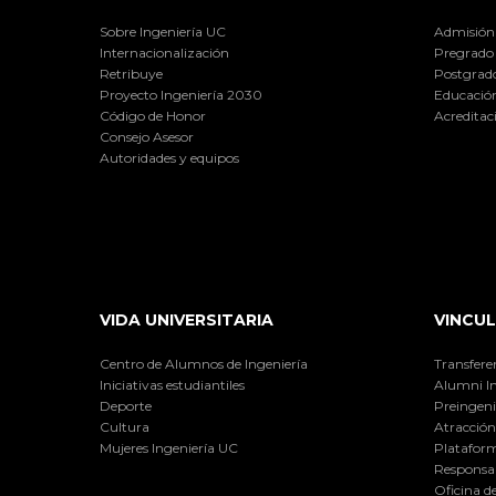
Sobre Ingeniería UC
Admisión
Internacionalización
Pregrado
Retribuye
Postgrad
Proyecto Ingeniería 2030
Educación
Código de Honor
Acreditac
Consejo Asesor
Autoridades y equipos
VIDA UNIVERSITARIA
VINCUL
Centro de Alumnos de Ingeniería
Transfere
Iniciativas estudiantiles
Alumni I
Deporte
Preingeni
Cultura
Atracción 
Mujeres Ingeniería UC
Plataform
Responsab
Oficina d