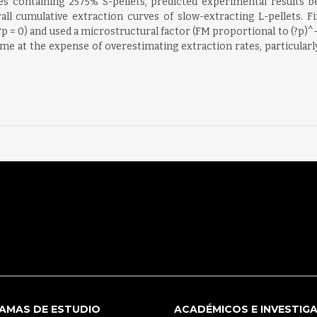
es containing 2575% S-pellets, predicted experimental results
l cumulative extraction curves of slow-extracting L-pellets. Fi
?p = 0) and used a microstructural factor (FM proportional to (?p)^-
e at the expense of overestimating extraction rates, particularly
AMAS DE ESTUDIO
ACADÉMICOS E INVESTIG