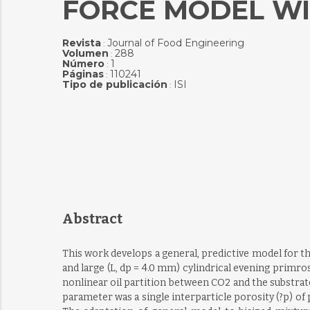
FORCE MODEL WI
Revista
Journal of Food Engineering
:
Volumen
288
:
Número
1
:
Páginas
110241
:
Tipo de publicación
ISI
:
Abstract
This work develops a general, predictive model for th
and large (L, dp = 4.0 mm) cylindrical evening primr
nonlinear oil partition between CO2 and the substrate 
parameter was a single interparticle porosity (?p) of