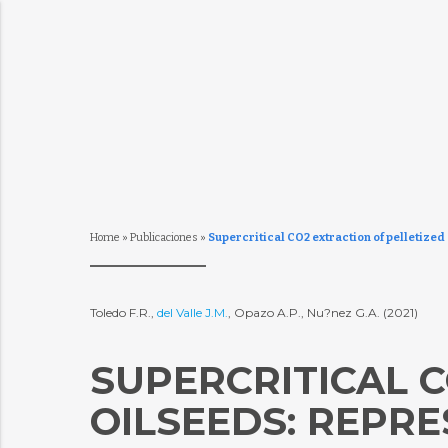
Home
»
Publicaciones
»
Supercritical CO2 extraction of pelletized
Toledo F.R.,
del Valle J.M.
, Opazo A.P., Nu?nez G.A. (2021)
SUPERCRITICAL C
OILSEEDS: REPRE