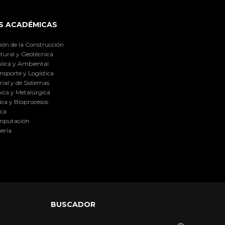
S ACADÉMICAS
ión de la Construcción
tural y Geotécnica
lica y Ambiental
nsporte y Logística
ial y de Sistemas
ica y Metalúrgica
ca y Bioprocesos
ica
omputación
ería
BUSCADOR