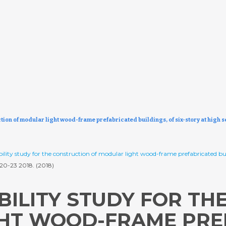
ction of modular light wood-frame prefabricated buildings, of six-story at high 
sibility study for the construction of modular light wood-frame prefabricated bu
 20-23 2018. (2018)
BILITY STUDY FOR T
GHT WOOD-FRAME PRE