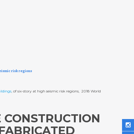
seismic risk regions
ildings
, of six-story at high seismic risk regions,  2018 World
HE CONSTRUCTION
FABRICATED