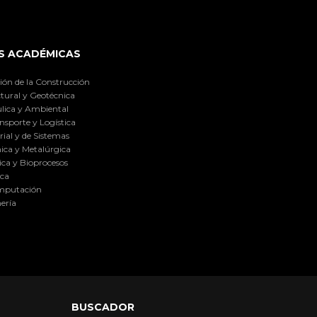
S ACADÉMICAS
ión de la Construcción
tural y Geotécnica
lica y Ambiental
nsporte y Logística
ial y de Sistemas
ica y Metalúrgica
ca y Bioprocesos
ica
omputación
ería
BUSCADOR