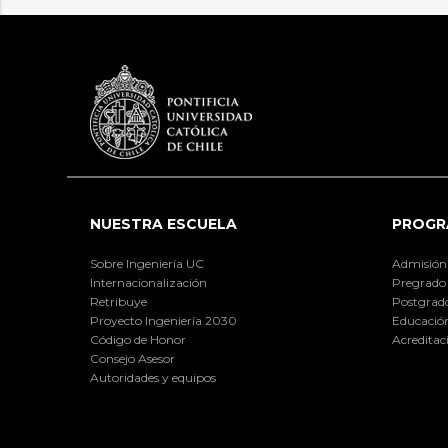
NUESTRA ESCUELA
PROGR
Sobre Ingeniería UC
Admisión
Internacionalización
Pregrado
Retribuye
Postgrad
Proyecto Ingeniería 2030
Educación
Código de Honor
Acreditac
Consejo Asesor
Autoridades y equipos