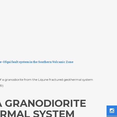
-Ofqui fault system in the Southern Volcanic Zone
 of a granodiorite from the Liqune fractured geothermal system
19)
A GRANODIORITE
ERMAL SYSTEM