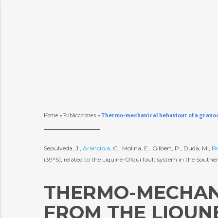
Home
»
Publicaciones
»
Thermo-mechanical behaviour of a granodio
Sepulveda, J.,
Arancibia
, G., Molina, E., Gilbert, P., Duda, M.,
B
(39°S), related to the Liquine-Ofqui fault system in the South
THERMO-MECHANI
FROM THE LIQUN