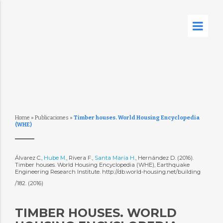
Home
»
Publicaciones
»
Timber houses. World Housing Encyclopedia
(WHE)
Álvarez C.,
Hube M.
, Rivera F.,
Santa María H.
, Hernández D. (2016).
Timber houses. World Housing Encyclopedia (WHE), Earthquake
Engineering Research Institute. http://db.world-housing.net/building
/182. (2016)
TIMBER HOUSES. WORLD