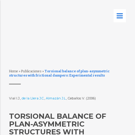
Home
»
Publicaciones
»
Torsional balance of plan-asymmetric
structures with frictional dampers: Experimental results
Vial I.J.,
de la Llera J.C.
,
Almazán J.L.
, Ceballos V. (2006)
TORSIONAL BALANCE OF
PLAN-ASYMMETRIC
STRUCTURES WITH