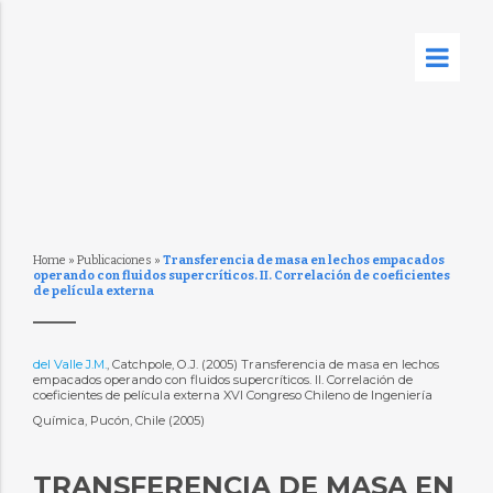
Home
»
Publicaciones
»
Transferencia de masa en lechos empacados
operando con fluidos supercríticos. II. Correlación de coeficientes
de película externa
del Valle J.M.
, Catchpole, O.J. (2005) Transferencia de masa en lechos
empacados operando con fluidos supercríticos. II. Correlación de
coeficientes de película externa XVI Congreso Chileno de Ingeniería
Química, Pucón, Chile (2005)
TRANSFERENCIA DE MASA EN