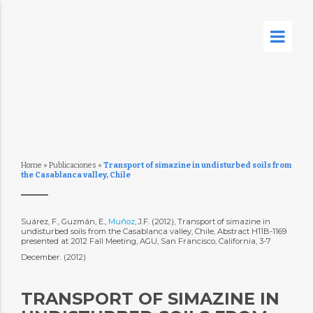
Home
»
Publicaciones
»
Transport of simazine in undisturbed soils from
the Casablanca valley, Chile
Suárez, F., Guzmán, E.,
Muñoz
, J.F. (2012), Transport of simazine in
undisturbed soils from the Casablanca valley, Chile, Abstract H11B-1169
presented at 2012 Fall Meeting, AGU, San Francisco, California, 3-7
December. (2012)
TRANSPORT OF SIMAZINE IN