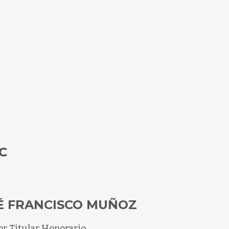
C
É FRANCISCO MUÑOZ
or Titular Honorario