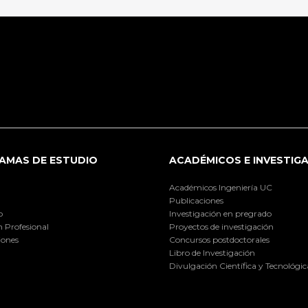
AMAS DE ESTUDIO
ACADÉMICOS E INVESTIG
Académicos Ingeniería UC
Publicaciones
o
Investigación en pregrado
 Profesional
Proyectos de investigación
iones
Concursos postdoctorales
Libro de Investigación
Divulgación Científica y Tecnológic