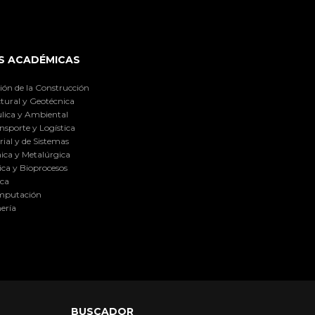
S ACADÉMICAS
ión de la Construcción
tural y Geotécnica
lica y Ambiental
nsporte y Logística
ial y de Sistemas
ica y Metalúrgica
ca y Bioprocesos
ica
omputación
ería
BUSCADOR