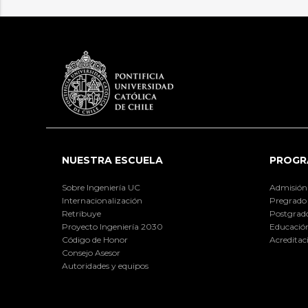
NUESTRA ESCUELA
PROGR
Sobre Ingeniería UC
Admisión
Internacionalización
Pregrado
Retribuye
Postgrad
Proyecto Ingeniería 2030
Educación
Código de Honor
Acreditac
Consejo Asesor
Autoridades y equipos