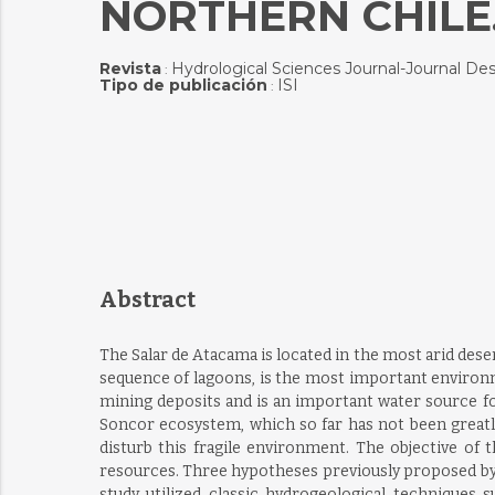
NORTHERN CHILE
Revista
Hydrological Sciences Journal-Journal De
:
Tipo de publicación
ISI
:
Abstract
The Salar de Atacama is located in the most arid dese
sequence of lagoons, is the most important environme
mining deposits and is an important water source fo
Soncor ecosystem, which so far has not been greatly
disturb this fragile environment. The objective of
resources. Three hypotheses previously proposed by t
study utilized classic hydrogeological techniques