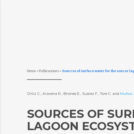
Home
»
Publicaciones
»
Sources of surface water for the soncor l
Ortiz C., Aravena R., Briones E., Suárez F., Tore C. and
Muñoz J
SOURCES OF SUR
LAGOON ECOSYST