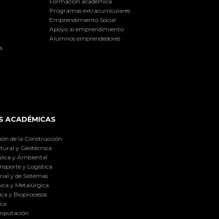
Formación académica
Programas extracurriculares
Emprendimiento Social
Apoyo al emprendimiento
Alumnos emprendedores
a
S ACADÉMICAS
ión de la Construcción
tural y Geotécnica
lica y Ambiental
nsporte y Logística
ial y de Sistemas
ica y Metalúrgica
ca y Bioprocesos
ica
omputación