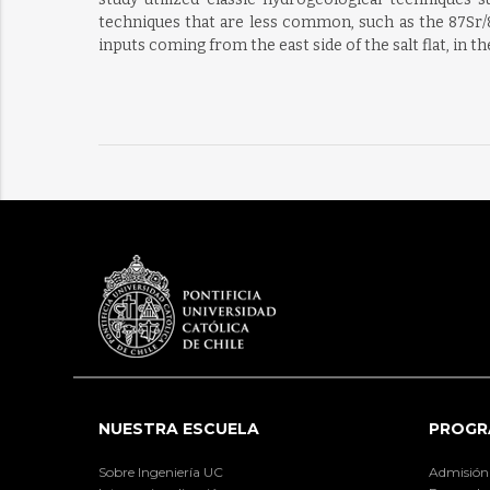
techniques that are less common, such as the 87Sr/8
inputs coming from the east side of the salt flat, in th
NUESTRA ESCUELA
PROGR
Sobre Ingeniería UC
Admisión