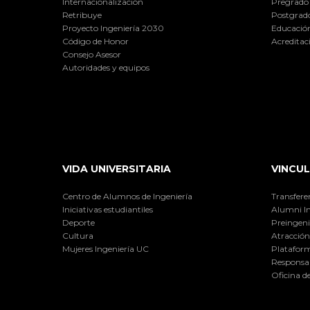
Internacionalización
Pregrado
Retribuye
Postgrad
Proyecto Ingeniería 2030
Educación
Código de Honor
Acreditac
Consejo Asesor
Autoridades y equipos
VIDA UNIVERSITARIA
VINCUL
Centro de Alumnos de Ingeniería
Transfere
Iniciativas estudiantiles
Alumni I
Deporte
Preingeni
Cultura
Atracción 
Mujeres Ingeniería UC
Plataform
Responsab
Oficina d