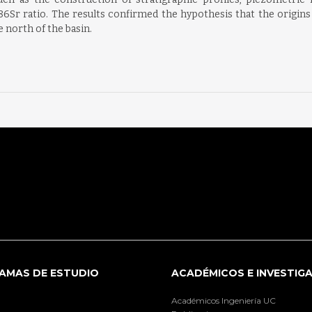
6Sr ratio. The results confirmed the hypothesis that the origin
e north of the basin.
AMAS DE ESTUDIO
ACADÉMICOS E INVESTIG
Académicos Ingeniería UC