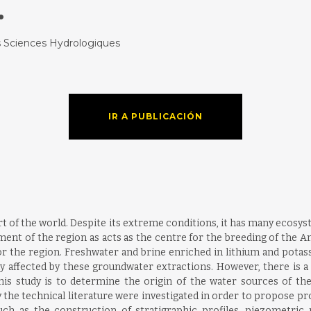
.
s Sciences Hydrologiques
IR A PUBLICACIÓN
rt of the world. Despite its extreme conditions, it has many ecosy
nt of the region as acts as the centre for the breeding of the Ande
r the region. Freshwater and brine enriched in lithium and pota
 affected by these groundwater extractions. However, there is a 
 this study is to determine the origin of the water sources of 
he technical literature were investigated in order to propose pro
 such as the construction of stratigraphic profiles, piezometri