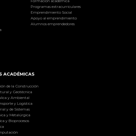
Formación académica
Programas extracurriculares
Emprendimiento Social
Apoyo al emprendimiento
Alumnos emprendedores
a
S ACADÉMICAS
ión de la Construcción
tural y Geotécnica
lica y Ambiental
nsporte y Logística
ial y de Sistemas
ica y Metalúrgica
ca y Bioprocesos
ica
omputación