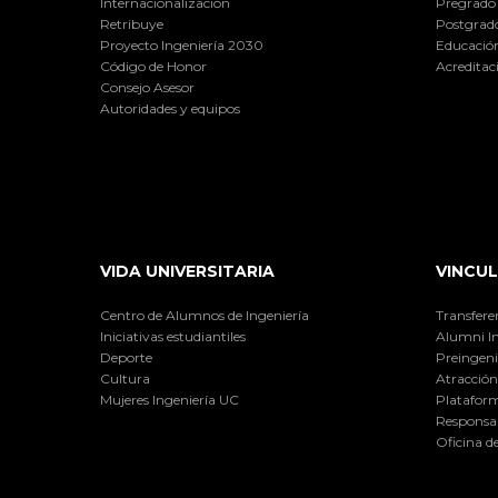
Internacionalización
Pregrado
Retribuye
Postgrad
Proyecto Ingeniería 2030
Educación
Código de Honor
Acreditac
Consejo Asesor
Autoridades y equipos
VIDA UNIVERSITARIA
VINCUL
Centro de Alumnos de Ingeniería
Transfere
Iniciativas estudiantiles
Alumni I
Deporte
Preingeni
Cultura
Atracción 
Mujeres Ingeniería UC
Plataform
Responsab
Oficina d