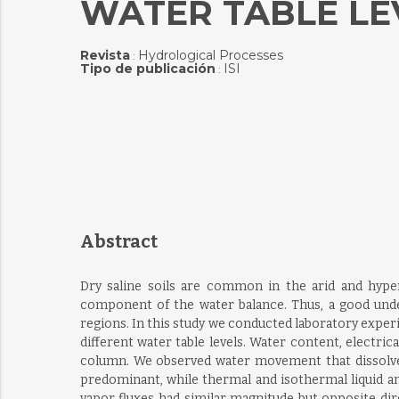
WATER TABLE LE
Revista
Hydrological Processes
:
Tipo de publicación
ISI
:
Abstract
Dry saline soils are common in the arid and hyper
component of the water balance. Thus, a good und
regions. In this study we conducted laboratory experi
different water table levels. Water content, electric
column. We observed water movement that dissolves
predominant, while thermal and isothermal liquid an
vapor fluxes had similar magnitude but opposite dire