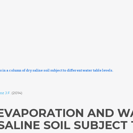
n a column of dry saline soil subject to different water table levels.
z J.F.
(2014)
EVAPORATION AND WA
ALINE SOIL SUBJECT 