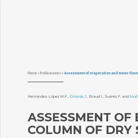
Home
»
Publicaciones
»
Assessment of evaporation and water fluxes i
Hernández-López M.F.,
Gironás J.
, Braud I., Suárez F. and
Muño
ASSESSMENT OF 
COLUMN OF DRY S