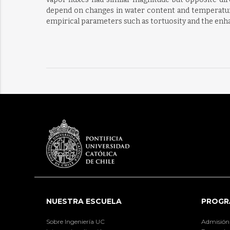
depend on changes in water content and temperature 
empirical parameters such as tortuosity and the enha
NUESTRA ESCUELA
PROGR
Sobre Ingeniería UC
Admisión