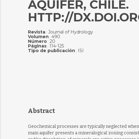
AQUIFER, CHILE.
HTTP://DX.DOI.OR
Revista
Journal of Hydrology
:
Volumen
490
:
Número
20
:
Páginas
114-125
:
Tipo de publicación
ISI
:
Abstract
Geochemical processes are typically neglected when mo
main aquifer presents a mineralogical zoning consisti