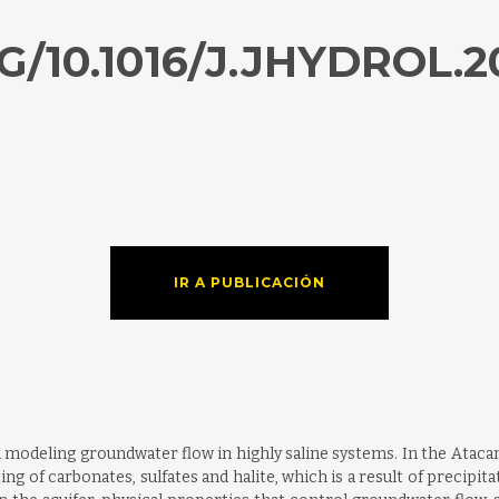
G/10.1016/J.JHYDROL.20
IR A PUBLICACIÓN
deling groundwater flow in highly saline systems. In the Atacama s
ng of carbonates, sulfates and halite, which is a result of precipit