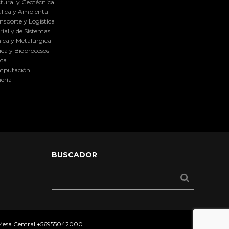
tural y Geotécnica
lica y Ambiental
nsporte y Logística
ial y de Sistemas
ica y Metalúrgica
ca y Bioprocesos
ica
omputación
ería
BUSCADOR
 Mesa Central
+56955042000