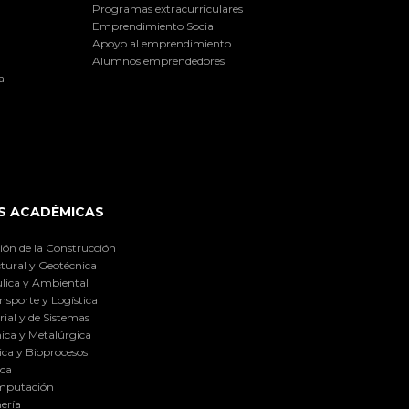
Programas extracurriculares
Emprendimiento Social
Apoyo al emprendimiento
Alumnos emprendedores
a
S ACADÉMICAS
ión de la Construcción
tural y Geotécnica
lica y Ambiental
nsporte y Logística
ial y de Sistemas
ica y Metalúrgica
ca y Bioprocesos
ica
omputación
ería