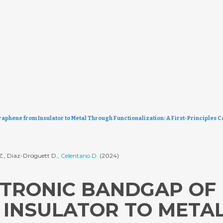
aphene from Insulator to Metal Through Functionalization: A First-Principles C
 Z., Diaz-Droguett D.,
Celentano D.
(2024)
CTRONIC BANDGAP OF
 INSULATOR TO META