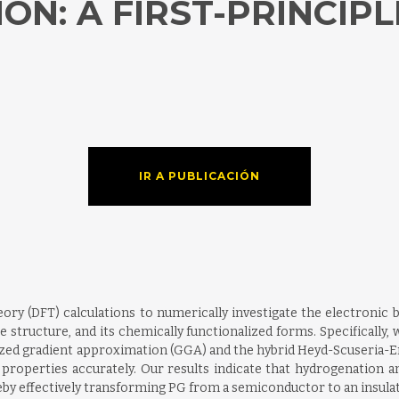
ON: A FIRST-PRINCIP
IR A PUBLICACIÓN
eory (DFT) calculations to numerically investigate the electronic 
 structure, and its chemically functionalized forms. Specifically,
lized gradient approximation (GGA) and the hybrid Heyd-Scuseria-
roperties accurately. Our results indicate that hydrogenation a
ereby effectively transforming PG from a semiconductor to an insulat