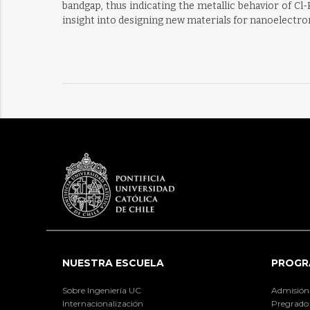
bandgap, thus indicating the metallic behavior of Cl-
insight into designing new materials for nanoelectron
NUESTRA ESCUELA
PROGR
Sobre Ingeniería UC
Admisión
Internacionalización
Pregrado