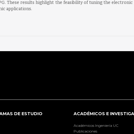
PG. These results highlight the feasibility of tuning the electroni
ic applications.
AMAS DE ESTUDIO
ACADÉMICOS E INVESTIG
Académicos Ingeniería UC
Publicaciones