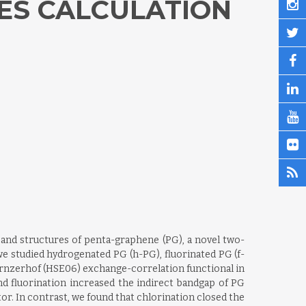
LES CALCULATION
band structures of penta-graphene (PG), a novel two-
 we studied hydrogenated PG (h-PG), fluorinated PG (f-
Ernzerhof (HSE06) exchange-correlation functional in
nd fluorination increased the indirect bandgap of PG
or. In contrast, we found that chlorination closed the