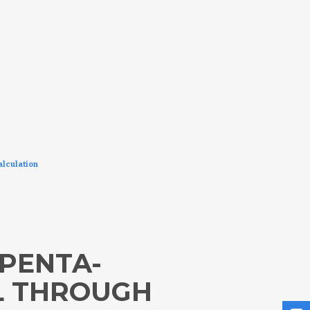
alculation
 PENTA-
L THROUGH