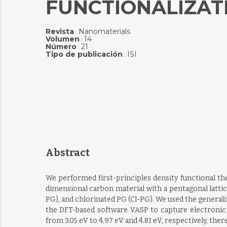
FUNCTIONALIZATI
Revista
Nanomaterials
:
Volumen
14
:
Número
21
:
Tipo de publicación
ISI
:
Abstract
We performed first-principles density functional th
dimensional carbon material with a pentagonal lattice
PG), and chlorinated PG (Cl-PG). We used the genera
the DFT-based software VASP to capture electronic p
from 3.05 eV to 4.97 eV and 4.81 eV, respectively, th