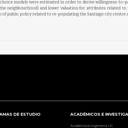
e choice models were estimated in order to derive willingness-to-p
of the neighbourhood) and lower valuation for attributes related to
n of public policy related to re-populating the Santiago city centre 
AMAS DE ESTUDIO
ACADÉMICOS E INVESTIG
Académicos Ingeniería UC