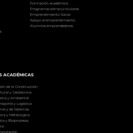
Formación académica
Programas extracurriculares
Emprendimiento Social
Apoyo al emprendimiento
Alumnos emprendedores
a
S ACADÉMICAS
ión de la Construcción
tural y Geotécnica
lica y Ambiental
nsporte y Logística
ial y de Sistemas
ica y Metalúrgica
ca y Bioprocesos
ica
omputación