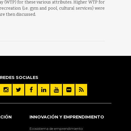
ay (WTP) for these various attributes. Higher WTP for
 recreation (i.e. gym and pool, cultural services) were
are then discussed.
REDES SOCIALES
ACIÓN
INNOVACIÓN Y EMPRENDIMIENTO
Ecosistema de emprendimiento