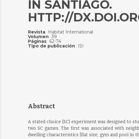
IN SANTIAGO.
HTTP://DX.DOI.ORG
Revista
Habitat International
:
Volumen
39
:
Páginas
62-74
:
Tipo de publicación
ISI
:
Abstract
A stated choice (SC) experiment was designed to stud
two SC games. The first was associated with neighb
dwelling characteristics (flat size, gym and pool in 