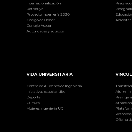
Internacionalización
Pregrado
Retribuye
Postgrad
Proyecto Ingeniería 2030
Educación
Código de Honor
Acreditac
Consejo Asesor
Autoridades y equipos
VIDA UNIVERSITARIA
VINCUL
Centro de Alumnos de Ingeniería
Transfere
Iniciativas estudiantiles
Alumni I
Deporte
Preingeni
Cultura
Atracción 
Mujeres Ingeniería UC
Plataform
Responsab
Oficina d