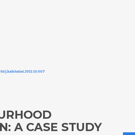
016/j.habitatint.2012.10.007
OURHOOD
N: A CASE STUDY