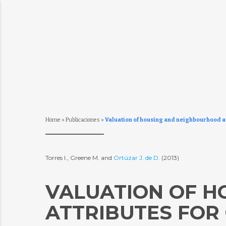
Home
»
Publicaciones
»
Valuation of housing and neighbourhood attr
Torres I., Greene M. and
Ortúzar J. de D.
(2013)
VALUATION OF 
ATTRIBUTES FOR 