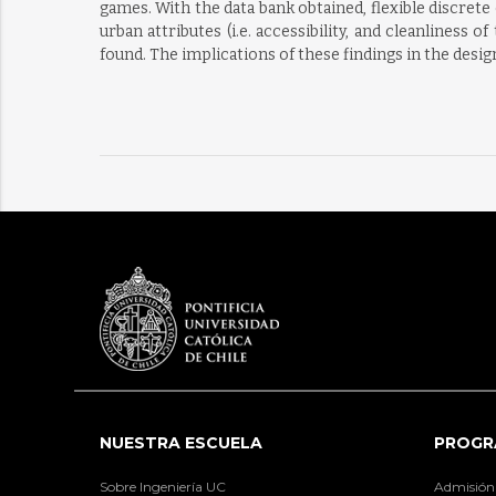
games. With the data bank obtained, flexible discret
urban attributes (i.e. accessibility, and cleanliness 
found. The implications of these findings in the desig
NUESTRA ESCUELA
PROGR
Sobre Ingeniería UC
Admisión