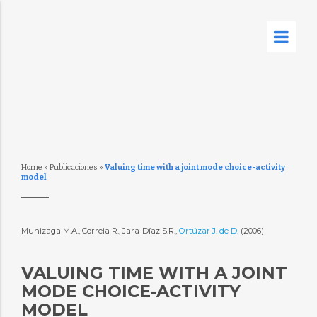
Home
»
Publicaciones
»
Valuing time with a joint mode choice-activity
model
Munizaga M.A., Correia R., Jara-Díaz S.R.,
Ortúzar J. de D.
(2006)
VALUING TIME WITH A JOINT
MODE CHOICE-ACTIVITY
MODEL