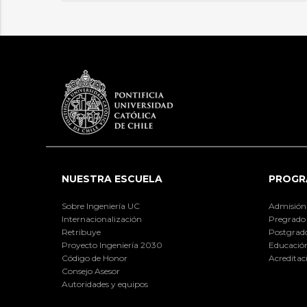
NUESTRA ESCUELA
PROGR
Sobre Ingeniería UC
Admisión
Internacionalización
Pregrado
Retribuye
Postgrad
Proyecto Ingeniería 2030
Educación
Código de Honor
Acreditac
Consejo Asesor
Autoridades y equipos