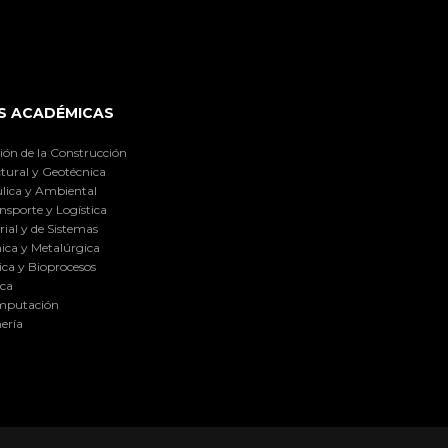
S ACADÉMICAS
ión de la Construcción
tural y Geotécnica
lica y Ambiental
nsporte y Logística
ial y de Sistemas
ica y Metalúrgica
ca y Bioprocesos
ica
omputación
ería