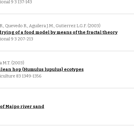
onal 9 3 137-143
.R., Quevedo R., Aguilera J.M., Gutierrez L.G.F. (2003)
drying of a food model by means of the fractal theory
onal 9 3 207-213
a M.T. (2003)
hilean hop (Humulus lupulus) ecotypes
iculture 83 1349-1356
of Maipo river sand