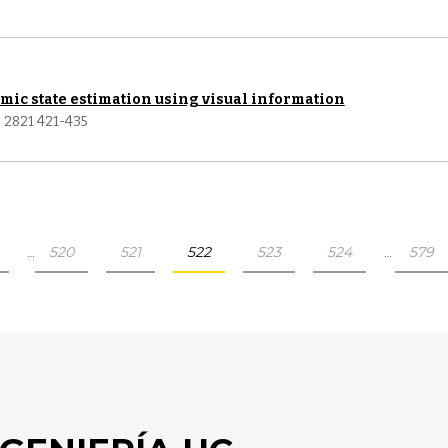
mic state estimation using visual information
e 2821 421-435
520
521
522
523
524
579
…
…