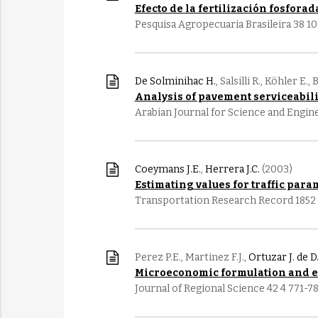
Efecto de la fertilización fosfora
Pesquisa Agropecuaria Brasileira 38 10
De Solminihac H.
, Salsilli R., Köhler E.
Analysis of pavement serviceabil
Arabian Journal for Science and Engin
Coeymans J.E.
,
Herrera J.C.
(2003)
Estimating values for traffic para
Transportation Research Record 1852 
Perez P.E., Martinez F.J.,
Ortuzar J. de D
Microeconomic formulation and est
Journal of Regional Science 42 4 771-7