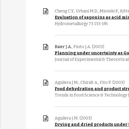
Cheng C.Y., Urbani M.D., Miovski P., Kitt
Evaluation of saponins as acid mi
Hydrometallurgy 73 133-145
Baier J.A.
, Pinto J.A. (2003)
Planning under uncertainty as G
Journal of Experimental & Theoretical A
Aguilera J.M., Chiralt A., Fito P. (2003)
Food dehydration and product str
Trends in Food Science & Technology 
Aguilera J.M. (2003)
Drying and dried products under