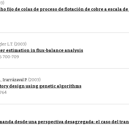
03)
o fijo de colas de proceso de flotación de cobre a escala de
gler L.T. (2003)
er estimation in flux-balance analysis
 6 700-709
.
,
Irarrázaval P.
(2003)
tory design using genetic algorithms
-764
anda desde una perspectiva desagregada: el caso del tra