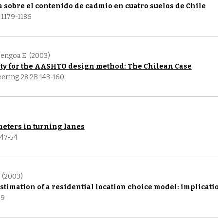
da sobre el contenido de cadmio en cuatro suelos de Chile
 1179-1186
, Bengoa E. (2003)
ity for the AASHTO design method: The Chilean Case
eering 28 2B 143-160
meters in turning lanes
47-54
.
(2003)
imation of a residential location choice model: implication
89