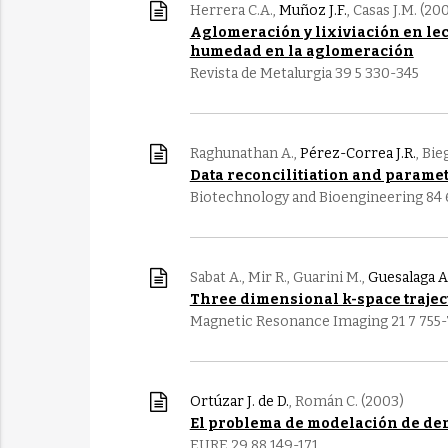
Herrera C.A.,
Muñoz J.F.
, Casas J.M. (20
Aglomeración y lixiviación en lech
humedad en la aglomeración
Revista de Metalurgia 39 5 330-345
Raghunathan A.,
Pérez-Correa J.R.
, Bie
Data reconcilitiation and paramet
Biotechnology and Bioengineering 84
Sabat A., Mir R., Guarini M.,
Guesalaga A
Three dimensional k-space trajec
Magnetic Resonance Imaging 21 7 755
Ortúzar J. de D.
, Román C. (2003)
El problema de modelación de dem
EURE 29 88 149-171