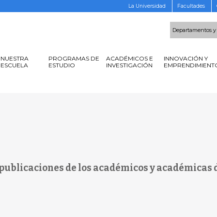
La Universidad
Facultades
Departamentos y
NUESTRA
PROGRAMAS DE
ACADÉMICOS E
INNOVACIÓN Y
ESCUELA
ESTUDIO
INVESTIGACIÓN
EMPRENDIMIENT
 publicaciones de los académicos y académicas d