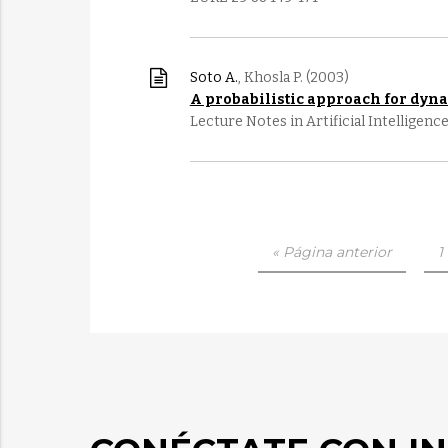
Soto A.
, Khosla P. (2003)
A probabilistic approach for dyna
Lecture Notes in Artificial Intelligenc
« Página anterior
1