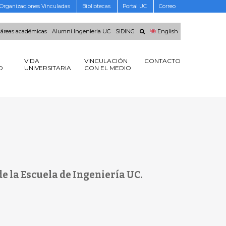
Organizaciones Vinculadas
Bibliotecas
Portal UC
Correo
 áreas académicas
Alumni Ingenieria UC
SIDING
English
VIDA
VINCULACIÓN
CONTACTO
O
UNIVERSITARIA
CON EL MEDIO
e la Escuela de Ingeniería UC.