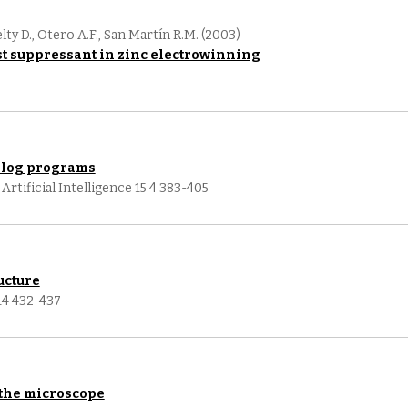
elty D., Otero A.F., San Martín R.M. (2003)
st suppressant in zinc electrowinning
olog programs
rtificial Intelligence 15 4 383-405
ucture
14 432-437
 the microscope