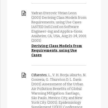
Yadran Eterovic Vivian Leon
(2001) Deriving Class Models from
Requirements, using Use Cases
IASTED Intl.Conf.on Software
Engineer-ing and Applica-tions.
Anaheim, CA, USA, Aug.21-24, 2001
(2001)
Deriving Class Models from
Requirements, using Use
Cases
Cifuentes
, L., V. H. Borja-Aburto, N.
Gouveia, G. Thurston D. L. Davis
(2001) Assessment of the Urban
Air Pollution Benefits of Global
Warming Mitigation: Santiago,
São Paulo, Mexico City, and New
York City. (2001). Epidemiology
Supplement 12(XIII Conference