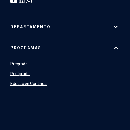
DEPARTAMENTO
Historia
PROGRAMAS
Actualidad
Académicos
Pregrado
Profesionales y Administrativos
Postgrado
Estudiantes
Educación Contínua