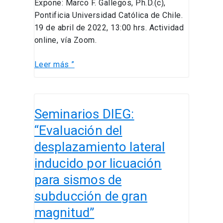
Expone: Marco F. Gallegos, Ph.D.(c),
Pontificia Universidad Católica de Chile.
19 de abril de 2022, 13:00 hrs. Actividad
online, vía Zoom.
Leer más ”
Seminarios
Seminarios DIEG:
DIEG:
“Evaluación
“Evaluación del
del
desplazamiento lateral
desplazamiento
inducido por licuación
lateral
inducido
para sismos de
por
subducción de gran
licuación
magnitud”
para