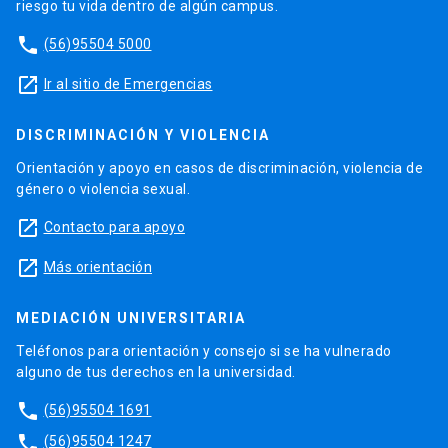
riesgo tu vida dentro de algún campus.
phone
(56)95504 5000
launch
Ir al sitio de Emergencias
DISCRIMINACIÓN Y VIOLENCIA
Orientación y apoyo en casos de discriminación, violencia de
género o violencia sexual.
launch
Contacto para apoyo
launch
Más orientación
MEDIACIÓN UNIVERSITARIA
Teléfonos para orientación y consejo si se ha vulnerado
alguno de tus derechos en la universidad.
phone
(56)95504 1691
phone
(56)95504 1247