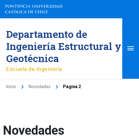
Ir
al
contenido
Me
Departamento de
pri
Ingeniería Estructural y
Geotécnica
Escuela de Ingeniería
Inicio
Novedades
Página 2
Novedades