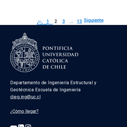
←
Siguiente
1
2
3
…
13
Anterior
→
Departamento de Ingeniería Estructural y
Geotécnica Escuela de Ingeniería
dieg.ing@uc.cl
¿Cómo llegar?