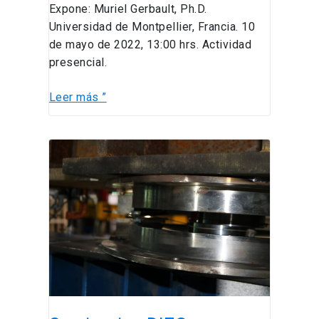
Expone: Muriel Gerbault, Ph.D.
Cordon
Universidad de Montpellier, Francia. 10
Caulle
de mayo de 2022, 13:00 hrs. Actividad
areas”
presencial.
Leer más ”
Seminarios
DIEG:
“Mitigación
de
los
efectos
adversos
de
impactos
laterales