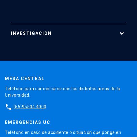
INVESTIGACIÓN
Áreas de Investigación
Centros
Publicaciones
MESA CENTRAL
Proyectos
Teléfono para comunicarse con las distintas áreas de la
Laboratorios
Universidad.
Software
phone
(56)95504 4000
EMERGENCIAS UC
Teléfono en caso de accidente o situación que ponga en