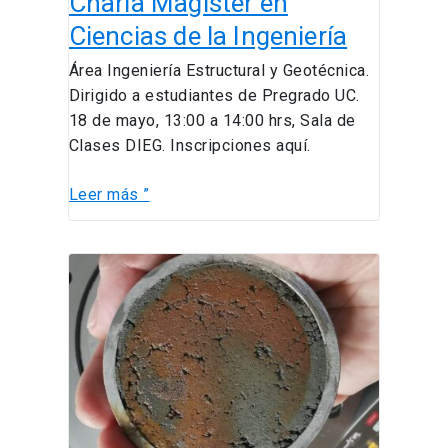
Charla Magíster en
Ciencias de la Ingeniería
Área Ingeniería Estructural y Geotécnica.
Dirigido a estudiantes de Pregrado UC.
18 de mayo, 13:00 a 14:00 hrs, Sala de
Clases DIEG. Inscripciones aquí.
Leer más ”
Seminarios
DIEG:
“Comportamiento
no
saturado
de
un
relave