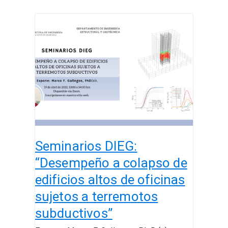
Seminarios
DIEG:
“Desempeño
a
colapso
de
edificios
altos
de
oficinas
Seminarios DIEG:
sujetos
a
“Desempeño a colapso de
terremotos
edificios altos de oficinas
subductivos”
sujetos a terremotos
subductivos”