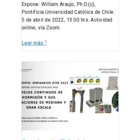
sismos
Expone: William Araujo, Ph.D.(c),
de
Pontificia Universidad Católica de Chile.
subducción
5 de abril de 2022, 13:00 hrs. Actividad
de
online, vía Zoom.
gran
magnitud”
Leer más ”
Seminario
“Modelos
continuos
de
hormigón
y
sus
aplicaciones
de
mediana