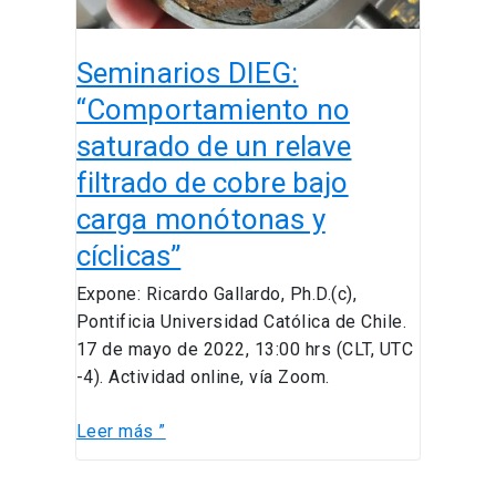
filtrado
de
Seminarios DIEG:
cobre
bajo
“Comportamiento no
carga
saturado de un relave
monótonas
filtrado de cobre bajo
y
cíclicas”
carga monótonas y
cíclicas”
Expone: Ricardo Gallardo, Ph.D.(c),
Pontificia Universidad Católica de Chile.
17 de mayo de 2022, 13:00 hrs (CLT, UTC
-4). Actividad online, vía Zoom.
Leer más ”