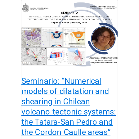
Seminario:
“Numerical
models
of
dilatation
and
shearing
in
Chilean
volcano-
Seminario: “Numerical
tectonic
systems:
models of dilatation and
the
shearing in Chilean
Tatara-
volcano-tectonic systems:
San
Pedro
the Tatara-San Pedro and
and
the Cordon Caulle areas”
the