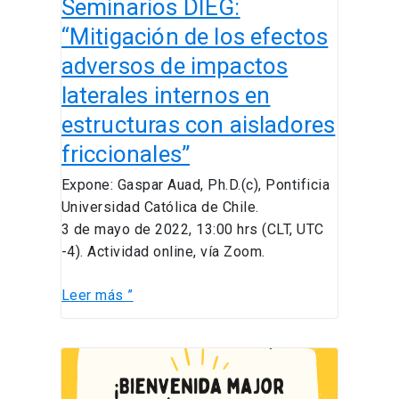
Seminarios DIEG:
internos
en
“Mitigación de los efectos
estructuras
adversos de impactos
con
laterales internos en
aisladores
friccionales”
estructuras con aisladores
friccionales”
Expone: Gaspar Auad, Ph.D.(c), Pontificia
Universidad Católica de Chile.
3 de mayo de 2022, 13:00 hrs (CLT, UTC
-4). Actividad online, vía Zoom.
Leer más ”
Bienvenida
Major