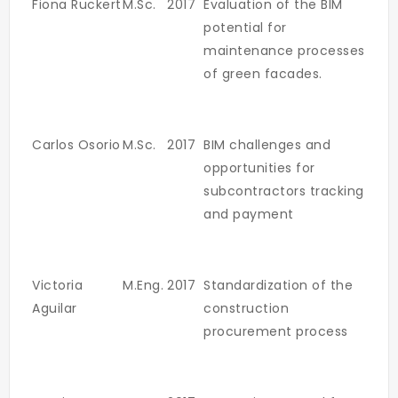
Fiona Ruckert
M.Sc.
2017
Evaluation of the BIM
potential for
maintenance processes
of green facades.
Carlos Osorio
M.Sc.
2017
BIM challenges and
opportunities for
subcontractors tracking
and payment
Victoria
M.Eng.
2017
Standardization of the
Aguilar
construction
procurement process