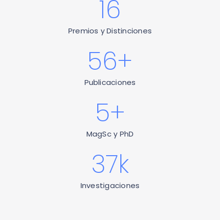
16
Premios y Distinciones
56
+
Publicaciones
5
+
MagSc y PhD
37
k
Investigaciones