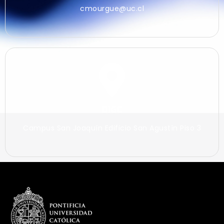
cmourgue@uc.cl
DIGC
Campus San Joaquín Edificio San Agustín Piso 3