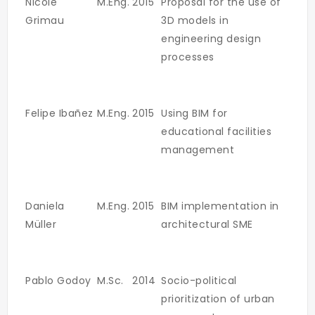
Nicole
M.Eng.
2015
Proposal for the use of
Grimau
3D models in
engineering design
processes
Felipe Ibañez
M.Eng.
2015
Using BIM for
educational facilities
management
Daniela
M.Eng.
2015
BIM implementation in
Müller
architectural SME
Pablo Godoy
M.Sc.
2014
Socio-political
prioritization of urban