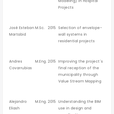
Modeling) in Hospital
Projects
José Esteban
M.Sc.
2015
Selection of envelope-
Martabid
wall systems in
residential projects
Andres
M.Eng.
2015
Improving the project´s
Covarrubias
final reception of the
municipality through
Value Stream Mapping
Alejandro
M.Eng.
2015
Understanding the BIM
Eliash
use in design and