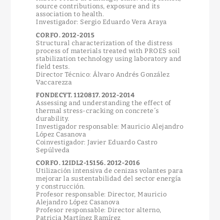
source contributions, exposure and its
association to health.
Investigador: Sergio Eduardo Vera Araya
CORFO. 2012-2015
Structural characterization of the distress
process of materials treated with PROES soil
stabilization technology using laboratory and
field tests.
Director Técnico: Álvaro Andrés González
Vaccarezza
FONDECYT. 1120817. 2012-2014
Assessing and understanding the effect of
thermal stress-cracking on concrete´s
durability.
Investigador responsable: Mauricio Alejandro
López Casanova
Coinvestigador: Javier Eduardo Castro
Sepúlveda
CORFO. 12IDL2-15156. 2012-2016
Utilización intensiva de cenizas volantes para
mejorar la sustentabilidad del sector energía
y construcción.
Profesor responsable: Director, Mauricio
Alejandro López Casanova
Profesor responsable: Director alterno,
Patricia Martínez Ramírez